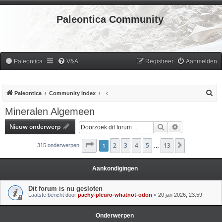
Paleontica Community
Paleontica
V&A
Registreer
Aanmelden
Z
Paleontica
Community Index
o
Mineralen Algemeen
e
Nieuw onderwerp
Zoek
Uitgebreid zoe
k
Pagina
1
2
1
van
3
13
4
5
13
Volgende
315 onderwerpen
…
Aankondigingen
Dit forum is nu gesloten
Laatste bericht door
pachy-pleuro-whatnot-odon
«
20 jan 2026, 23:59
Onderwerpen