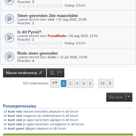
Reacties:
3
Rating: 0.51%
Steen gevonden 2de maasvlakte
Laatste bericht door
stiek
«
07 aug 2020, 23:05
Reacties:
1
Is dit Pyriet?
Laatste bericht door
FossilDude
«
05 aug 2020, 13:51
Reacties:
1
Rating: 0.51%
Rode steen gevonden
Laatste bericht door
Kylian
«
21 jun 2020, 13:49
Reacties:
4
Nieuw onderwerp
Pagina
1
2
1
van
3
13
4
5
13
Volgende
315 onderwerpen
…
Ga naar
Forumpermissies
Je
kunt niet
nieuwe berichten plaatsen in dit forum
Je
kunt niet
reageren op onderwerpen in dit forum
Je
kunt niet
je eigen berichten wijzigen in dit forum
Je
kunt niet
je eigen berichten verwijderen in dit forum
Je
kunt geen
bijlagen plaatsen in dit forum