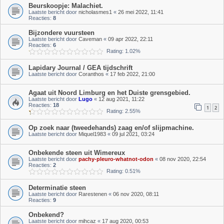
Beurskoopje: Malachiet.
Laatste bericht door
nicholasmes1
«
26 mei 2022, 11:41
Reacties:
8
Bijzondere vuursteen
Laatste bericht door
Caveman
«
09 apr 2022, 22:11
Reacties:
6
Rating: 1.02%
Lapidary Journal / GEA tijdschrift
Laatste bericht door
Coranthos
«
17 feb 2022, 21:00
Agaat uit Noord Limburg en het Duiste grensgebied.
Laatste bericht door
Lugo
«
12 aug 2021, 11:22
Reacties:
18
1
2
Rating: 2.55%
Op zoek naar (tweedehands) zaag en/of slijpmachine.
Laatste bericht door
Miquel1983
«
09 jul 2021, 03:24
Onbekende steen uit Wimereux
Laatste bericht door
pachy-pleuro-whatnot-odon
«
08 nov 2020, 22:54
Reacties:
2
Rating: 0.51%
Determinatie steen
Laatste bericht door
Rarestenen
«
06 nov 2020, 08:11
Reacties:
9
Onbekend?
Laatste bericht door
mihcaz
«
17 aug 2020, 00:53