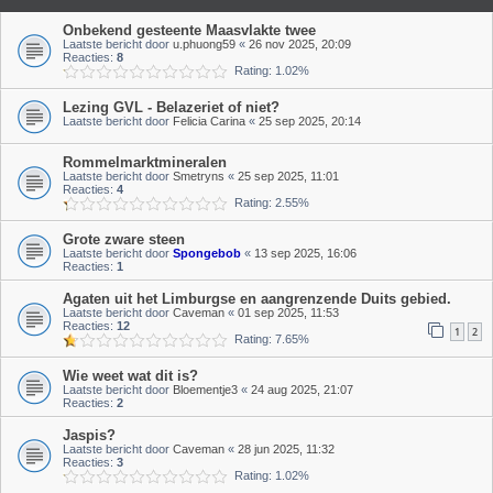
Onbekend gesteente Maasvlakte twee
Laatste bericht door
u.phuong59
«
26 nov 2025, 20:09
Reacties:
8
Rating: 1.02%
Lezing GVL - Belazeriet of niet?
Laatste bericht door
Felicia Carina
«
25 sep 2025, 20:14
Rommelmarktmineralen
Laatste bericht door
Smetryns
«
25 sep 2025, 11:01
Reacties:
4
Rating: 2.55%
Grote zware steen
Laatste bericht door
Spongebob
«
13 sep 2025, 16:06
Reacties:
1
Agaten uit het Limburgse en aangrenzende Duits gebied.
Laatste bericht door
Caveman
«
01 sep 2025, 11:53
Reacties:
12
1
2
Rating: 7.65%
Wie weet wat dit is?
Laatste bericht door
Bloementje3
«
24 aug 2025, 21:07
Reacties:
2
Jaspis?
Laatste bericht door
Caveman
«
28 jun 2025, 11:32
Reacties:
3
Rating: 1.02%