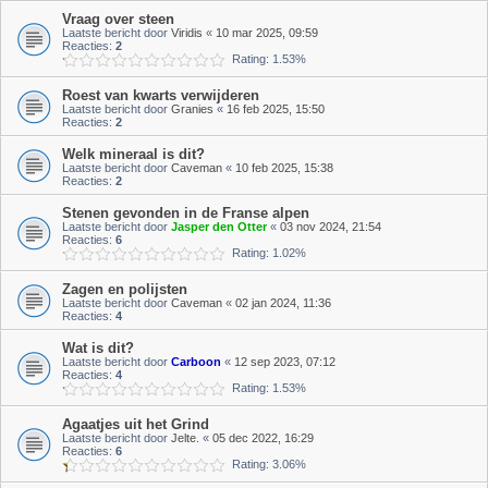
Vraag over steen
Laatste bericht door
Viridis
«
10 mar 2025, 09:59
Reacties:
2
Rating: 1.53%
Roest van kwarts verwijderen
Laatste bericht door
Granies
«
16 feb 2025, 15:50
Reacties:
2
Welk mineraal is dit?
Laatste bericht door
Caveman
«
10 feb 2025, 15:38
Reacties:
2
Stenen gevonden in de Franse alpen
Laatste bericht door
Jasper den Otter
«
03 nov 2024, 21:54
Reacties:
6
Rating: 1.02%
Zagen en polijsten
Laatste bericht door
Caveman
«
02 jan 2024, 11:36
Reacties:
4
Wat is dit?
Laatste bericht door
Carboon
«
12 sep 2023, 07:12
Reacties:
4
Rating: 1.53%
Agaatjes uit het Grind
Laatste bericht door
Jelte.
«
05 dec 2022, 16:29
Reacties:
6
Rating: 3.06%