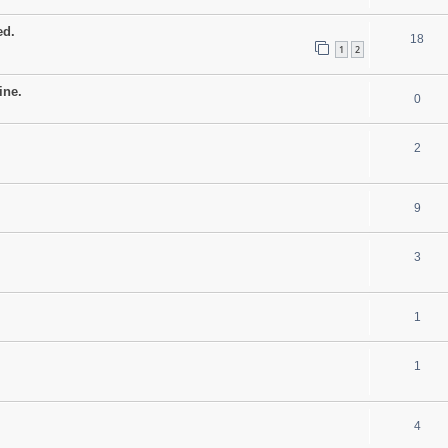
ed.
18
1
2
ine.
0
2
9
3
1
1
4