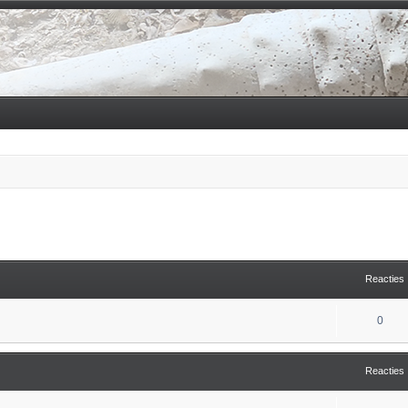
tgebreid zoeken
Reacties
0
Reacties