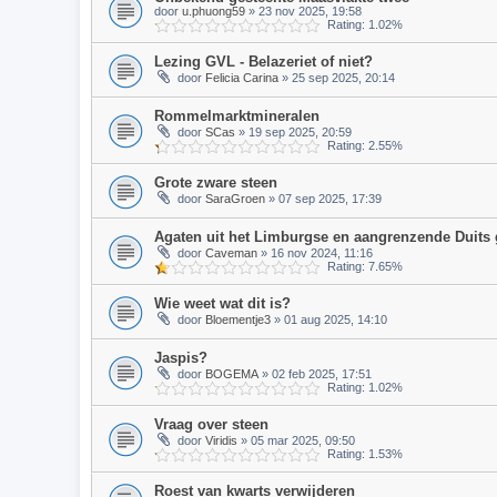
door
u.phuong59
» 23 nov 2025, 19:58
Rating: 1.02%
Lezing GVL - Belazeriet of niet?
door
Felicia Carina
» 25 sep 2025, 20:14
Rommelmarktmineralen
door
SCas
» 19 sep 2025, 20:59
Rating: 2.55%
Grote zware steen
door
SaraGroen
» 07 sep 2025, 17:39
Agaten uit het Limburgse en aangrenzende Duits 
door
Caveman
» 16 nov 2024, 11:16
Rating: 7.65%
Wie weet wat dit is?
door
Bloementje3
» 01 aug 2025, 14:10
Jaspis?
door
BOGEMA
» 02 feb 2025, 17:51
Rating: 1.02%
Vraag over steen
door
Viridis
» 05 mar 2025, 09:50
Rating: 1.53%
Roest van kwarts verwijderen