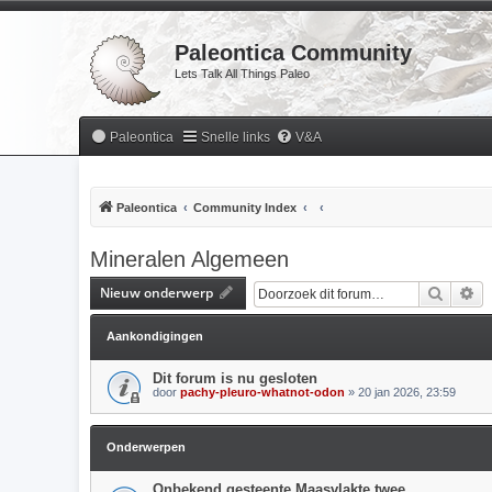
Paleontica Community
Lets Talk All Things Paleo
Paleontica
Snelle links
V&A
Paleontica
Community Index
Mineralen Algemeen
Nieuw onderwerp
Zoek
Ui
Aankondigingen
Dit forum is nu gesloten
door
pachy-pleuro-whatnot-odon
» 20 jan 2026, 23:59
Onderwerpen
Onbekend gesteente Maasvlakte twee