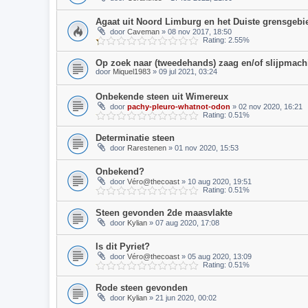
Agaat uit Noord Limburg en het Duiste grensgebi
door
Caveman
» 08 nov 2017, 18:50
Rating: 2.55%
Op zoek naar (tweedehands) zaag en/of slijpmach
door
Miquel1983
» 09 jul 2021, 03:24
Onbekende steen uit Wimereux
door
pachy-pleuro-whatnot-odon
» 02 nov 2020, 16:21
Rating: 0.51%
Determinatie steen
door
Rarestenen
» 01 nov 2020, 15:53
Onbekend?
door
Véro@thecoast
» 10 aug 2020, 19:51
Rating: 0.51%
Steen gevonden 2de maasvlakte
door
Kylian
» 07 aug 2020, 17:08
Is dit Pyriet?
door
Véro@thecoast
» 05 aug 2020, 13:09
Rating: 0.51%
Rode steen gevonden
door
Kylian
» 21 jun 2020, 00:02