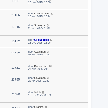
10911
26 nov 2025, 20:09
door
Felicia Carina
21166
25 sep 2025, 20:14
door
Smetryns
13045
25 sep 2025, 11:01
door
Spongebob
16112
13 sep 2025, 16:06
door
Caveman
53412
01 sep 2025, 11:53
door
Bloementje3
12721
24 aug 2025, 21:07
door
Caveman
26755
28 jun 2025, 11:32
door
Viridis
74459
10 mar 2025, 09:59
door
Granies