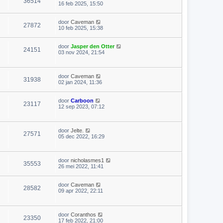
36514
16 feb 2025, 15:50
door
Caveman
27872
10 feb 2025, 15:38
door
Jasper den Otter
24151
03 nov 2024, 21:54
door
Caveman
31938
02 jan 2024, 11:36
door
Carboon
23117
12 sep 2023, 07:12
door
Jelte.
27571
05 dec 2022, 16:29
door
nicholasmes1
35553
26 mei 2022, 11:41
door
Caveman
28582
09 apr 2022, 22:11
door
Coranthos
23350
17 feb 2022, 21:00