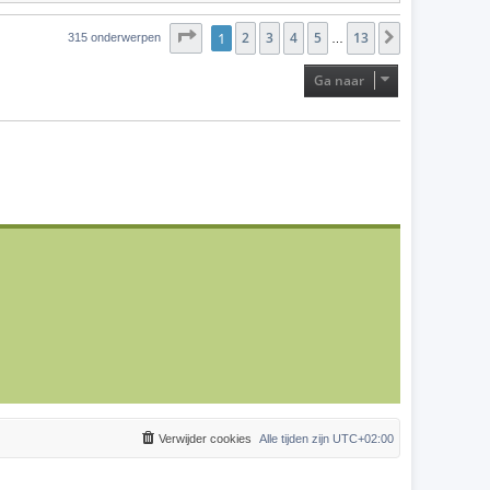
Pagina
1
2
1
van
3
13
4
5
13
Volgende
315 onderwerpen
…
Ga naar
Verwijder cookies
Alle tijden zijn
UTC+02:00