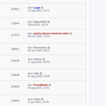
door
Lugo
53901
12 aug 2021, 11:22
door
Miquel1983
19944
09 jul 2021, 03:24
door
pachy-pleuro-whatnot-odon
22323
08 nov 2020, 22:54
door
Rarestenen
28991
06 nov 2020, 08:11
door
mihcaz
24439
17 aug 2020, 00:53
door
stiek
19848
07 aug 2020, 23:05
door
FossilDude
20992
05 aug 2020, 13:51
door
Kylian
25954
21 jun 2020, 13:49