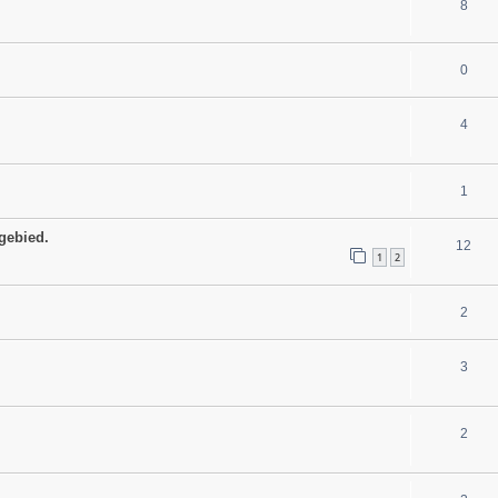
8
0
4
1
gebied.
12
1
2
2
3
2