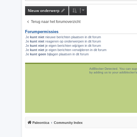
Nieuw onderwerp
Terug naar het forumoverzicht
Forumpermissies
Je
kunt niet
nieuwe berichten plaatsen in dit forum
Je
kunt niet
reageren op onderwerpen in dit forum
Je
kunt niet
je eigen berichten wijzigen in dit forum
Je
kunt niet
je eigen berichten verwijderen in dit forum
Je
kunt geen
bijlagen plaatsen in dit forum
AdBlocker Detected. You can sup
by adding us to your addblocker's 
Paleontica
Community Index