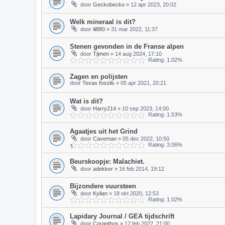
door
Geckobecko
» 12 apr 2023, 20:02
Welk mineraal is dit?
door
ili880
» 31 mar 2022, 11:37
Stenen gevonden in de Franse alpen
door
Tijmen
» 14 aug 2024, 17:10
Rating: 1.02%
Zagen en polijsten
door
Texas fossils
» 05 apr 2021, 20:21
Wat is dit?
door
Harry214
» 10 sep 2023, 14:00
Rating: 1.53%
Agaatjes uit het Grind
door
Caveman
» 05 dec 2022, 10:50
Rating: 3.06%
Beurskoopje: Malachiet.
door
adekker
» 16 feb 2014, 19:12
Bijzondere vuursteen
door
Kylian
» 18 okt 2020, 12:53
Rating: 1.02%
Lapidary Journal / GEA tijdschrift
door
Coranthos
» 17 feb 2022, 21:00