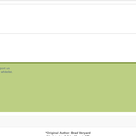
port us
whitelist.
*
Original Author:
Brad Veryard