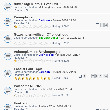
driver Digi Micro 1.3 van DNT?
Laatste bericht door
Mattuurlijk
«
29 mar 2026, 14:28
Reacties:
3
Perm-planten
Laatste bericht door
Carboon
«
26 mar 2026, 21:20
Reacties:
10
1
2
Rating: 9.69%
Gezocht: vrijwilliger ICT-onderhoud
Laatste bericht door
ShoopShooper
«
24 mar 2026, 22:33
Rating: 1.02%
Aulocopium op Astylospongia
Laatste bericht door
Spongebob
«
16 mar 2026, 21:57
Reacties:
4
Rating: 5.61%
Fossiel Hout Topic!
Laatste bericht door
Carboon
«
16 mar 2026, 21:09
Reacties:
97
1
7
8
9
10
…
Rating: 100%
Paleotime NL 2026
Laatste bericht door
Roelie
«
16 mar 2026, 20:34
Reacties:
8
Rating: 3.57%
Hoektand
Laatste bericht door
Roelie
«
27 feb 2026, 09:19
Reacties:
11