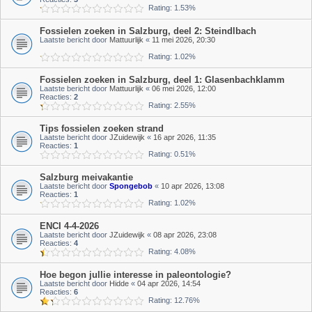
Rating: 1.53%
Fossielen zoeken in Salzburg, deel 2: Steindlbach
Laatste bericht door
Mattuurlijk
«
11 mei 2026, 20:30
Rating: 1.02%
Fossielen zoeken in Salzburg, deel 1: Glasenbachklamm
Laatste bericht door
Mattuurlijk
«
06 mei 2026, 12:00
Reacties:
2
Rating: 2.55%
Tips fossielen zoeken strand
Laatste bericht door
JZuidewijk
«
16 apr 2026, 11:35
Reacties:
1
Rating: 0.51%
Salzburg meivakantie
Laatste bericht door
Spongebob
«
10 apr 2026, 13:08
Reacties:
1
Rating: 1.02%
ENCI 4-4-2026
Laatste bericht door
JZuidewijk
«
08 apr 2026, 23:08
Reacties:
4
Rating: 4.08%
Hoe begon jullie interesse in paleontologie?
Laatste bericht door
Hidde
«
04 apr 2026, 14:54
Reacties:
6
Rating: 12.76%