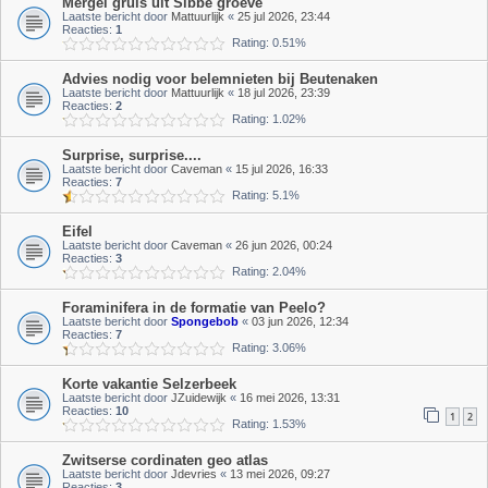
Mergel gruis uit Sibbe groeve
Laatste bericht door
Mattuurlijk
«
25 jul 2026, 23:44
Reacties:
1
Rating: 0.51%
Advies nodig voor belemnieten bij Beutenaken
Laatste bericht door
Mattuurlijk
«
18 jul 2026, 23:39
Reacties:
2
Rating: 1.02%
Surprise, surprise....
Laatste bericht door
Caveman
«
15 jul 2026, 16:33
Reacties:
7
Rating: 5.1%
Eifel
Laatste bericht door
Caveman
«
26 jun 2026, 00:24
Reacties:
3
Rating: 2.04%
Foraminifera in de formatie van Peelo?
Laatste bericht door
Spongebob
«
03 jun 2026, 12:34
Reacties:
7
Rating: 3.06%
Korte vakantie Selzerbeek
Laatste bericht door
JZuidewijk
«
16 mei 2026, 13:31
Reacties:
10
1
2
Rating: 1.53%
Zwitserse cordinaten geo atlas
Laatste bericht door
Jdevries
«
13 mei 2026, 09:27
Reacties:
3