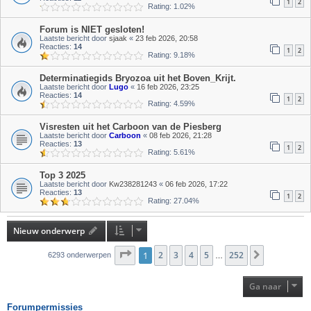
1
2
Rating: 1.02%
Forum is NIET gesloten!
Laatste bericht door
sjaak
«
23 feb 2026, 20:58
Reacties:
14
1
2
Rating: 9.18%
Determinatiegids Bryozoa uit het Boven_Krijt.
Laatste bericht door
Lugo
«
16 feb 2026, 23:25
Reacties:
14
1
2
Rating: 4.59%
Visresten uit het Carboon van de Piesberg
Laatste bericht door
Carboon
«
08 feb 2026, 21:28
Reacties:
13
1
2
Rating: 5.61%
Top 3 2025
Laatste bericht door
Kw238281243
«
06 feb 2026, 17:22
Reacties:
13
1
2
Rating: 27.04%
Nieuw onderwerp
Pagina
1
2
1
van
3
252
4
5
252
Volgende
6293 onderwerpen
…
Ga naar
Forumpermissies