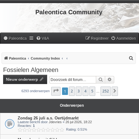
Paleontica Community
Paleontica
V&A
Registreer
Aanmelden
Z
Paleontica
Community Index
o
Fossielen Algemeen
e
Nieuw onderwerp
Zoek
Uitgebreid zoe
k
Pagina
1
2
1
van
3
252
4
5
252
Volgende
6293 onderwerpen
…
Onderwerpen
Zondag 26 juli a.s. Oertijdmarkt
Laatste bericht door
Jdevries
«
26 jul 2026, 18:22
Reacties:
1
Rating: 0.51%