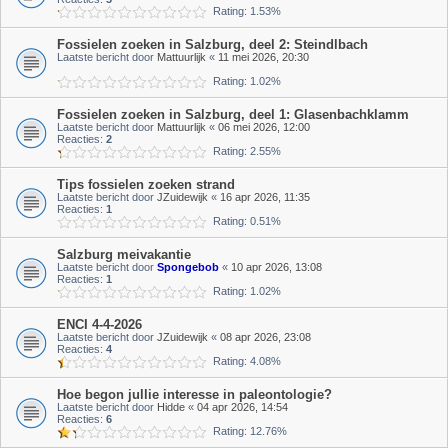
Rating: 1.53%
Fossielen zoeken in Salzburg, deel 2: Steindlbach
Laatste bericht door
Mattuurlijk
«
11 mei 2026, 20:30
Rating: 1.02%
Fossielen zoeken in Salzburg, deel 1: Glasenbachklamm
Laatste bericht door
Mattuurlijk
«
06 mei 2026, 12:00
Reacties:
2
Rating: 2.55%
Tips fossielen zoeken strand
Laatste bericht door
JZuidewijk
«
16 apr 2026, 11:35
Reacties:
1
Rating: 0.51%
Salzburg meivakantie
Laatste bericht door
Spongebob
«
10 apr 2026, 13:08
Reacties:
1
Rating: 1.02%
ENCI 4-4-2026
Laatste bericht door
JZuidewijk
«
08 apr 2026, 23:08
Reacties:
4
Rating: 4.08%
Hoe begon jullie interesse in paleontologie?
Laatste bericht door
Hidde
«
04 apr 2026, 14:54
Reacties:
6
Rating: 12.76%