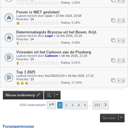
1
2
Rating: 1.02%
Forum is NIET gesloten!
Laatste bericht door
sjaak
«
23 feb 2026, 20:58
Reacties:
14
1
2
Rating: 9.18%
Determinatiegids Bryozoa uit het Boven_Krijt.
Laatste bericht door
Lugo
«
16 feb 2026, 23:25
Reacties:
14
1
2
Rating: 4.59%
Visresten uit het Carboon van de Piesberg
Laatste bericht door
Carboon
«
08 feb 2026, 21:28
Reacties:
13
1
2
Rating: 5.61%
Top 3 2025
Laatste bericht door
Kw238281243
«
06 feb 2026, 17:22
Reacties:
13
1
2
Rating: 27.04%
Nieuw onderwerp
Pagina
1
2
1
van
3
252
4
5
252
Volgende
6293 onderwerpen
…
Ga naar
Forumpermissies