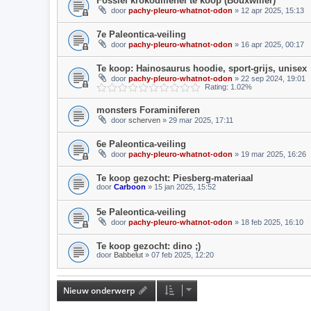
Fossiel krokodillenei te koop (Bouxwiller)
door
pachy-pleuro-whatnot-odon
» 12 apr 2025, 15:13
7e Paleontica-veiling
door
pachy-pleuro-whatnot-odon
» 16 apr 2025, 00:17
Te koop: Hainosaurus hoodie, sport-grijs, unisex
door
pachy-pleuro-whatnot-odon
» 22 sep 2024, 19:01
Rating: 1.02%
monsters Foraminiferen
door
scherven
» 29 mar 2025, 17:11
6e Paleontica-veiling
door
pachy-pleuro-whatnot-odon
» 19 mar 2025, 16:26
Te koop gezocht: Piesberg-materiaal
door
Carboon
» 15 jan 2025, 15:52
5e Paleontica-veiling
door
pachy-pleuro-whatnot-odon
» 18 feb 2025, 16:10
Te koop gezocht: dino ;)
door
Babbelut
» 07 feb 2025, 12:20
Nieuw onderwerp