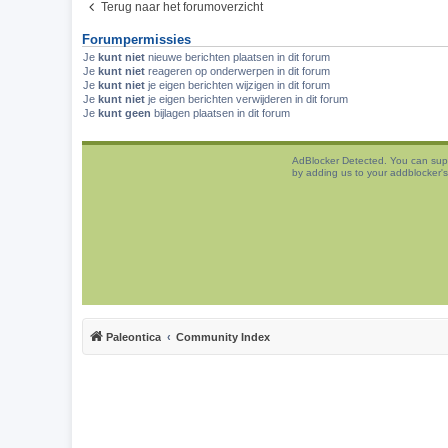
Terug naar het forumoverzicht
Forumpermissies
Je
kunt niet
nieuwe berichten plaatsen in dit forum
Je
kunt niet
reageren op onderwerpen in dit forum
Je
kunt niet
je eigen berichten wijzigen in dit forum
Je
kunt niet
je eigen berichten verwijderen in dit forum
Je
kunt geen
bijlagen plaatsen in dit forum
AdBlocker Detected. You can sup
by adding us to your addblocker's 
Paleontica
Community Index