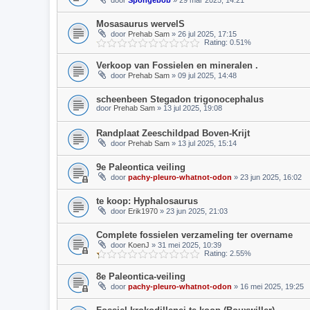
door
Spongebob
» 29 mar 2025, 14:21
Mosasaurus wervelS
door
Prehab Sam
» 26 jul 2025, 17:15
Rating: 0.51%
Verkoop van Fossielen en mineralen .
door
Prehab Sam
» 09 jul 2025, 14:48
scheenbeen Stegadon trigonocephalus
door
Prehab Sam
» 13 jul 2025, 19:08
Randplaat Zeeschildpad Boven-Krijt
door
Prehab Sam
» 13 jul 2025, 15:14
9e Paleontica veiling
door
pachy-pleuro-whatnot-odon
» 23 jun 2025, 16:02
te koop: Hyphalosaurus
door
Erik1970
» 23 jun 2025, 21:03
Complete fossielen verzameling ter overname
door
KoenJ
» 31 mei 2025, 10:39
Rating: 2.55%
8e Paleontica-veiling
door
pachy-pleuro-whatnot-odon
» 16 mei 2025, 19:25