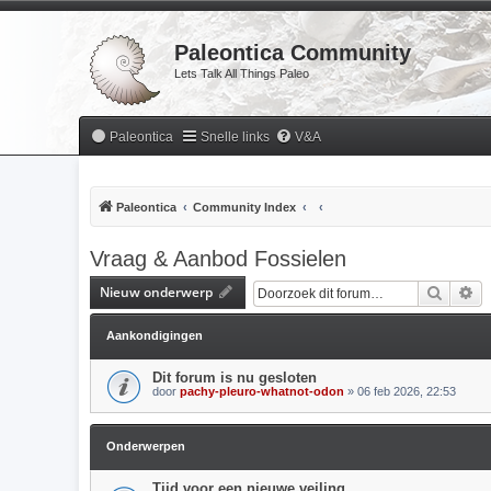
Paleontica Community
Lets Talk All Things Paleo
Paleontica
Snelle links
V&A
Paleontica
Community Index
Vraag & Aanbod Fossielen
Nieuw onderwerp
Zoek
Ui
Aankondigingen
Dit forum is nu gesloten
door
pachy-pleuro-whatnot-odon
» 06 feb 2026, 22:53
Onderwerpen
Tijd voor een nieuwe veiling