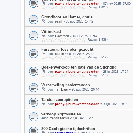
door
pachy-pleuro-whatnot-odon
» 07 nov 2025, 17:00
Rating: 1.02%
Grondboor en Hamer, gratis
door
pearl
» 05 nov 2025, 14:42
Vitrinekast
door
Caveman
» 16 jul 2025, 11:44
Rating: 1.53%
Fürstenau fossielen gezocht
door
Martin
» 06 okt 2025, 23:42
Rating: 0.51%
Boekenverkoop ten bate van de Stichting
door
pachy-pleuro-whatnot-odon
» 28 jul 2025, 17:04
Rating: 0.51%
Verzameling haaientanden
door
Tim Baaij
» 28 aug 2025, 20:44
Tanden zeereptielen
door
pachy-pleuro-whatnot-odon
» 30 jul 2025, 18:35
verkoop krijtfossielen
door
Prehab Sam
» 29 jul 2025, 12:46
200 Geologische tijdschriften