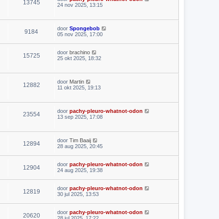
13745
24 nov 2025, 13:15
door
Spongebob
9184
05 nov 2025, 17:00
door
brachino
15725
25 okt 2025, 18:32
door
Martin
12882
11 okt 2025, 19:13
door
pachy-pleuro-whatnot-odon
23554
13 sep 2025, 17:08
door
Tim Baaij
12894
28 aug 2025, 20:45
door
pachy-pleuro-whatnot-odon
12904
24 aug 2025, 19:38
door
pachy-pleuro-whatnot-odon
12819
30 jul 2025, 13:53
door
pachy-pleuro-whatnot-odon
20620
28 jul 2025, 17:22