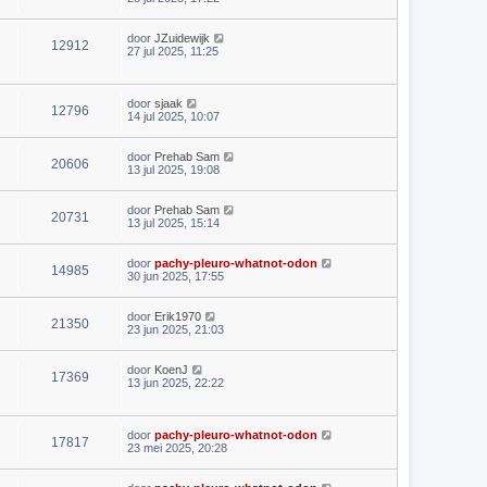
door
JZuidewijk
12912
27 jul 2025, 11:25
door
sjaak
12796
14 jul 2025, 10:07
door
Prehab Sam
20606
13 jul 2025, 19:08
door
Prehab Sam
20731
13 jul 2025, 15:14
door
pachy-pleuro-whatnot-odon
14985
30 jun 2025, 17:55
door
Erik1970
21350
23 jun 2025, 21:03
door
KoenJ
17369
13 jun 2025, 22:22
door
pachy-pleuro-whatnot-odon
17817
23 mei 2025, 20:28