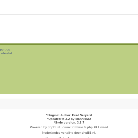
port us
whitelist.
*
Original Author:
Brad Veryard
*
Updated to 3.2 by
MannixMD
*
Style version: 3.3.7
Powered by
phpBB
® Forum Software © phpBB Limited
Nederlandse vertaling door
phpBB.nl
.