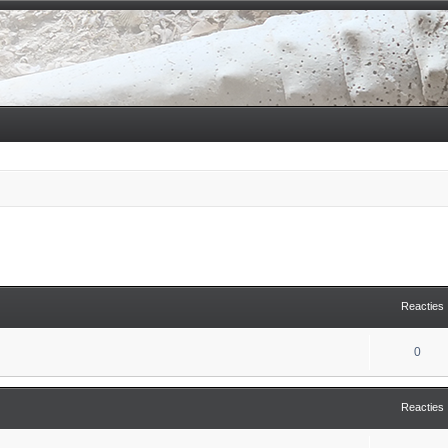
tgebreid zoeken
Reacties
0
Reacties