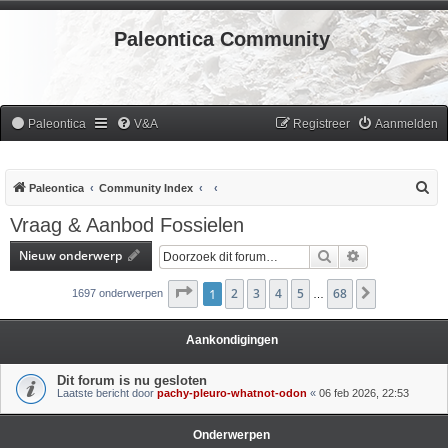
Paleontica Community
Paleontica
V&A
Registreer
Aanmelden
Z
Paleontica
Community Index
o
Vraag & Aanbod Fossielen
e
Nieuw onderwerp
Zoek
Uitgebreid zoe
k
Pagina
1
2
1
van
3
68
4
5
68
Volgende
1697 onderwerpen
…
Aankondigingen
Dit forum is nu gesloten
Laatste bericht door
pachy-pleuro-whatnot-odon
«
06 feb 2026, 22:53
Onderwerpen