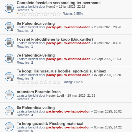
Complete fossielen verzameling ter overname
Laatste bericht door
KoenJ
«
13 jun 2025, 22:22
Reacties:
5
Rating: 2.55%
8e Paleontica-veiling
Laatste bericht door
pachy-pleuro-whatnot-odon
«
23 mei 2025, 20:28
Reacties:
2
Fossiel krokodillenei te koop (Bouxwiller)
Laatste bericht door
pachy-pleuro-whatnot-odon
«
03 mei 2025, 03:00
Reacties:
1
7e Paleontica-veiling
Laatste bericht door
pachy-pleuro-whatnot-odon
«
23 apr 2025, 15:53
Reacties:
2
Te koop: Hainosaurus hoodie, sport-grijs, unisex
Laatste bericht door
pachy-pleuro-whatnot-odon
«
07 apr 2025, 16:28
Reacties:
3
Rating: 1.02%
monsters Foraminiferen
Laatste bericht door
Hester Loeff
«
29 mar 2025, 21:23
Reacties:
2
6e Paleontica-veiling
Laatste bericht door
pachy-pleuro-whatnot-odon
«
26 mar 2025, 10:02
Reacties:
4
Te koop gezocht: Piesberg-materiaal
Laatste bericht door
pachy-pleuro-whatnot-odon
«
05 mar 2025, 14:22
Reacties:
5