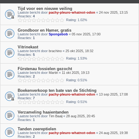
Tijd voor een nieuwe veiling
Laatste bericht door
pachy-pleuro-whatnot-odon
«
24 nov 2025, 13:15
Reacties:
4
Rating: 1.02%
Grondboor en Hamer, gratis
Laatste bericht door
Spongebob
«
05 nov 2025, 17:00
Reacties:
1
Vitrinekast
Laatste bericht door
brachino
«
25 okt 2025, 18:32
Reacties:
5
Rating: 1.53%
Fürstenau fossielen gezocht
Laatste bericht door
Martin
«
11 okt 2025, 19:13
Reacties:
2
Rating: 0.51%
Boekenverkoop ten bate van de Stichting
Laatste bericht door
pachy-pleuro-whatnot-odon
«
13 sep 2025, 17:08
Reacties:
7
Rating: 0.51%
Verzameling haaientanden
Laatste bericht door
Tim Baaij
«
28 aug 2025, 20:45
Reacties:
1
Tanden zeereptielen
Laatste bericht door
pachy-pleuro-whatnot-odon
«
24 aug 2025, 19:38
Reacties:
2