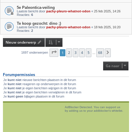
5e Paleontica-veiling
Laatste bericht door
pachy-pleuro-whatnot-odon
«
25 feb 2025, 14:26
Reacties:
6
Te koop gezocht: dino ;)
Laatste bericht door
pachy-pleuro-whatnot-odon
«
18 feb 2025, 16:20
Reacties:
2
Nieuw onderwerp
Pagina
1
2
1
van
3
68
4
5
68
Volgende
1697 onderwerpen
…
Ga naar
Forumpermissies
Je
kunt niet
nieuwe berichten plaatsen in dit forum
Je
kunt niet
reageren op onderwerpen in dit forum
Je
kunt niet
je eigen berichten wijzigen in dit forum
Je
kunt niet
je eigen berichten verwijderen in dit forum
Je
kunt geen
bijlagen plaatsen in dit forum
AdBlocker Detected. You can support us
by adding us to your addblocker's whitelist.