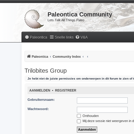
Paleontica Community
Lets Talk All Things Paleo
Paleontica
Snelle links
V&A
Paleontica
Community Index
Trilobites Group
Je hebt niet de juiste permissies om onderwerpen in dit forum te zien of t
AANMELDEN
•
REGISTREER
Gebruikersnaam:
Wachtwoord:
Onthouden
Mij deze sessie niet weergeven in de