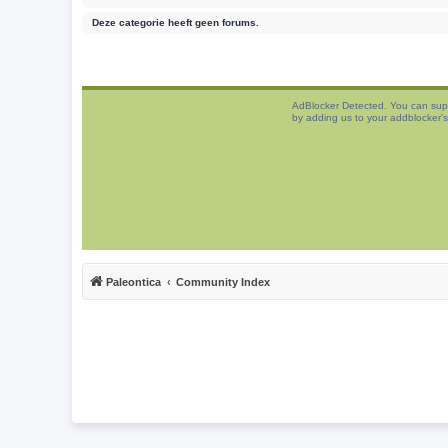
Deze categorie heeft geen forums.
AdBlocker Detected. You can sup
by adding us to your addblocker's 
Paleontica
Community Index