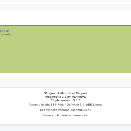
port us
whitelist.
*
Original Author:
Brad Veryard
*
Updated to 3.2 by
MannixMD
*
Style version: 3.3.7
Powered by
phpBB
® Forum Software © phpBB Limited
Nederlandse vertaling door
phpBB.nl
.
Privacy
|
Gebruikersvoorwaarden