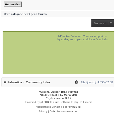
Deze categorie heeft geen forums.
Ga naar
AdBlocker Detected. You can support us
by adding us to your addblocker's whitelist.
Paleontica
Community Index
Alle tijden zijn
UTC+02:00
*
Original Author:
Brad Veryard
*
Updated to 3.2 by
MannixMD
*
Style version: 3.3.7
Powered by
phpBB
® Forum Software © phpBB Limited
Nederlandse vertaling door
phpBB.nl
.
Privacy
|
Gebruikersvoorwaarden