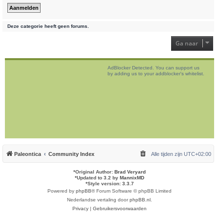
Deze categorie heeft geen forums.
Ga naar
AdBlocker Detected. You can support us
by adding us to your addblocker's whitelist.
Paleontica
Community Index
Alle tijden zijn
UTC+02:00
*
Original Author:
Brad Veryard
*
Updated to 3.2 by
MannixMD
*
Style version: 3.3.7
Powered by
phpBB
® Forum Software © phpBB Limited
Nederlandse vertaling door
phpBB.nl
.
Privacy
|
Gebruikersvoorwaarden