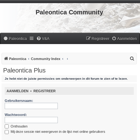
Paleontica Community
Paleontica
V&A
Registreer
Aanmelden
Z
Paleontica
Community Index
o
Paleontica Plus
e
Je hebt niet de juiste permissies om onderwerpen in dit forum te zien of te lezen.
k
AANMELDEN
•
REGISTREER
Gebruikersnaam:
Wachtwoord:
Onthouden
Mij deze sessie niet weergeven in de lijst met online gebruikers