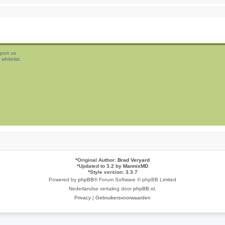
port us
whitelist.
*
Original Author:
Brad Veryard
*
Updated to 3.2 by
MannixMD
*
Style version: 3.3.7
Powered by
phpBB
® Forum Software © phpBB Limited
Nederlandse vertaling door
phpBB.nl
.
Privacy
|
Gebruikersvoorwaarden