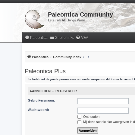
Paleontica Community
Lets Talk All Things Paleo
Paleontica
Snelle links
V&A
Paleontica
Community Index
Paleontica Plus
Je hebt niet de juiste permissies om onderwerpen in dit forum te zien of t
AANMELDEN
•
REGISTREER
Gebruikersnaam:
Wachtwoord:
Onthouden
Mij deze sessie niet weergeven in de