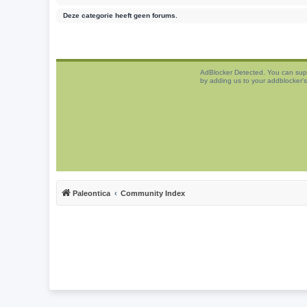
Deze categorie heeft geen forums.
AdBlocker Detected. You can sup
by adding us to your addblocker's 
Paleontica
Community Index