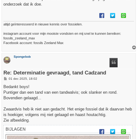
onderzoek dat ik doe.
altijd geïnteresseerd in nieuwe kennis over fossielen.
instagram account voor mijn mooiste vondsten en mij snel te kunnen bereiken:
fossils_zeeland_max
Facebook account: fossils Zeeland Max
h
Spongebob
o
o
g
Re: Determinatie gevraagd, tand Cadzand
B
01 dec 2025, 18:02
e
r
Bedankt boys!
i
Puntiger dan een tand van een tandwalvis; ook slanker en rond.
c
h
Bovendien gelaagd...
t
Zwaardvis heb ik niet aan gedacht. Het enige fossiel dat ik daarvan heb
is hoekiger, volgens mij niet gelaagd en haast houtachtig.
Zie afbeelding.
BIJLAGEN