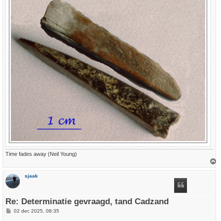
Time fades away (Neil Young)
h
sjaak
o
o
g
Re: Determinatie gevraagd, tand Cadzand
B
02 dec 2025, 08:35
e