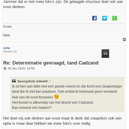
r
Jammer dat er niet meer foto’s zijn. De gelaagde structuur doet ook aan
i
ivoor denken.
c
h
t
Groet,
Niels
h
Jelte.
o
Senior Lid
o
g
Re: Determinatie gevraagd, tand Cadzand
B
02 dec 2025, 14:58
e
r
i
Spongebob
schreef:
↑
c
h
Ik zit hier aan tafel met een goede vriend en die komt een langwerpige
t
tand die ik niet kan plaatsen. Ook omdat ik helemaal geen verstand
heb van dit soort fossielen
Het fossiel is afkomstig van het strand van Cadzand.
Kan iemand ons helpen?
Het doet mij ook denken aan ivoor maar ik denk dat zwaardvis ook een
optie is maar daar hebben we meer foto's voor nodig