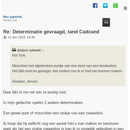
h
Max pijpelink
o
Senior Lid
o
g
Re: Determinatie gevraagd, tand Cadzand
B
01 dec 2025, 16:38
e
r
i
jkeijzer
schreef:
↑
c
h
Hoi Tom,
t
Misschien het afgebroken puntje van een tand van een tandwalvis.
Het lijkt rond en gelaagd. Iets anders zou ik er niet van kunnen maken.
Groeten, Jeroen
Daar lijkt ie me net iets te puntig voor.
In mijn gedachte spelen 2 andere determinaties.
Een gewei punt of misschien een stukje van een zwaardvis.
Ik hoop dat hij wellicht nog een aantal foto’s kan maken en toesturen
want als het een stukje zwaardvis is kan ik m mogelijk gebruiken in een