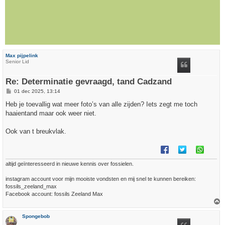
Max pijpelink
Senior Lid
Re: Determinatie gevraagd, tand Cadzand
B
01 dec 2025, 13:14
e
r
Heb je toevallig wat meer foto’s van alle zijden? Iets zegt me toch
i
haaientand maar ook weer niet.
c
h
t
Ook van t breukvlak.
altijd geïnteresseerd in nieuwe kennis over fossielen.
instagram account voor mijn mooiste vondsten en mij snel te kunnen bereiken:
fossils_zeeland_max
Facebook account: fossils Zeeland Max
h
Spongebob
o
o