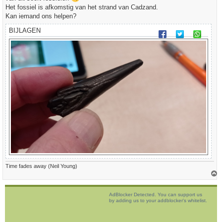
t
Het fossiel is afkomstig van het strand van Cadzand.
Kan iemand ons helpen?
BIJLAGEN
Time fades away (Neil Young)
h
o
AdBlocker Detected. You can support us
o
by adding us to your addblocker's whitelist.
g