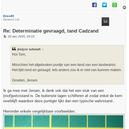
h
Dries85
o
Gewoon Lid
o
g
Re: Determinatie gevraagd, tand Cadzand
B
02 dec 2025, 23:15
e
r
i
jkeijzer
schreef:
↑
c
h
Hoi Tom,
t
Misschien het afgebroken puntje van een tand van een tandwalvis.
Het lijkt rond en gelaagd. Iets anders zou ik er niet van kunnen maken.
Groeten, Jeroen
Ik ga mee met Jeroen, ik denk ook dat het een stuk van een
(roof)potvistand is. De buitenste lagen schilferen af zodat enkel de kern
overblijft waardoor deze puntiger lijkt dan een typische walvistand..
Hieronder enkele vergelijkbare voorbeelden..