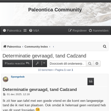
Paleontica Community
Paleontica
V&A
Registreer
Aanmelden
Z
Paleontica
Community Index
o
Determinatie gevraagd, tand Cadzand
e
Plaats reactie
Zoek
Uitgebr
k
10 berichten • Pagina
1
van
1
Spongebob
Determinatie gevraagd, tand Cadzand
B
01 dec 2025, 12:18
e
r
Ik zit hier aan tafel met een goede vriend en die komt een langwerpige
i
tand die ik niet kan plaatsen. Ook omdat ik helemaal geen verstand heb
c
h
van dit soort fossielen