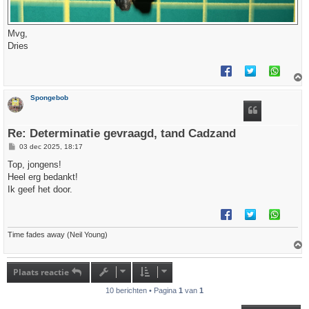
Mvg,
Dries
h
Spongebob
o
o
g
Re: Determinatie gevraagd, tand Cadzand
B
03 dec 2025, 18:17
e
r
Top, jongens!
i
Heel erg bedankt!
c
h
Ik geef het door.
t
Time fades away (Neil Young)
h
o
Plaats reactie
o
g
10 berichten • Pagina
1
van
1