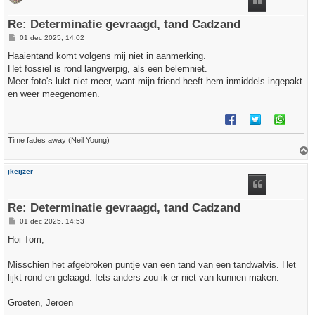
g
Re: Determinatie gevraagd, tand Cadzand
B
01 dec 2025, 14:02
e
r
Haaientand komt volgens mij niet in aanmerking.
i
Het fossiel is rond langwerpig, als een belemniet.
c
h
Meer foto's lukt niet meer, want mijn friend heeft hem inmiddels ingepakt
t
en weer meegenomen.
Time fades away (Neil Young)
h
jkeijzer
o
o
g
Re: Determinatie gevraagd, tand Cadzand
B
01 dec 2025, 14:53
e
r
Hoi Tom,
i
c
h
Misschien het afgebroken puntje van een tand van een tandwalvis. Het
t
lijkt rond en gelaagd. Iets anders zou ik er niet van kunnen maken.
Groeten, Jeroen