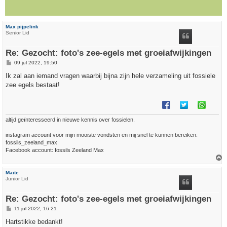
Max pijpelink
Senior Lid
Re: Gezocht: foto's zee-egels met groeiafwijkingen
B
09 jul 2022, 19:50
e
r
Ik zal aan iemand vragen waarbij bijna zijn hele verzameling uit fossiele
i
zee egels bestaat!
c
h
t
altijd geïnteresseerd in nieuwe kennis over fossielen.
instagram account voor mijn mooiste vondsten en mij snel te kunnen bereiken:
fossils_zeeland_max
Facebook account: fossils Zeeland Max
h
Maite
o
Junior Lid
o
g
Re: Gezocht: foto's zee-egels met groeiafwijkingen
B
11 jul 2022, 16:21
e
r
Hartstikke bedankt!
i