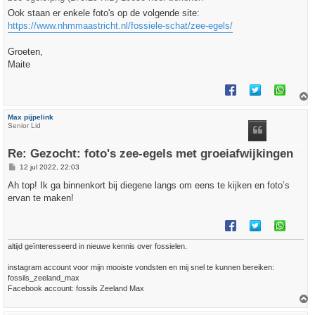
Ook staan er enkele foto's op de volgende site:
https://www.nhmmaastricht.nl/fossiele-schat/zee-egels/
Groeten,
Maite
h
Max pijpelink
o
Senior Lid
o
g
Re: Gezocht: foto's zee-egels met groeiafwijkingen
B
12 jul 2022, 22:03
e
r
Ah top! Ik ga binnenkort bij diegene langs om eens te kijken en foto’s
i
ervan te maken!
c
h
t
altijd geïnteresseerd in nieuwe kennis over fossielen.
instagram account voor mijn mooiste vondsten en mij snel te kunnen bereiken:
fossils_zeeland_max
Facebook account: fossils Zeeland Max
h