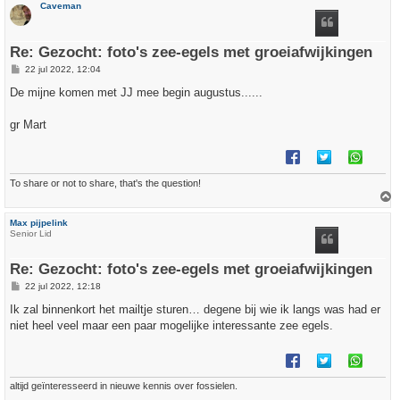
Caveman
o
o
g
Re: Gezocht: foto's zee-egels met groeiafwijkingen
B
22 jul 2022, 12:04
e
r
De mijne komen met JJ mee begin augustus......
i
c
h
gr Mart
t
To share or not to share, that's the question!
h
Max pijpelink
o
Senior Lid
o
g
Re: Gezocht: foto's zee-egels met groeiafwijkingen
B
22 jul 2022, 12:18
e
r
Ik zal binnenkort het mailtje sturen… degene bij wie ik langs was had er
i
niet heel veel maar een paar mogelijke interessante zee egels.
c
h
t
altijd geïnteresseerd in nieuwe kennis over fossielen.