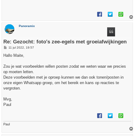
c
h
t
h
Panoramix
o
o
g
Re: Gezocht: foto's zee-egels met groeiafwijkingen
B
11 jul 2022, 19:57
e
r
Hallo Maite,
i
c
h
Zou je wat voorbeelden willen posten zodat we weten waar we precies
t
op moeten letten.
Deze voorbeelden met je oproep kunnen we dan ook tonen/posten in
onze eigen Whatsapp groep, om het bereik en kans op reacties te
vergroten.
Mvg,
Paul
Paul
h