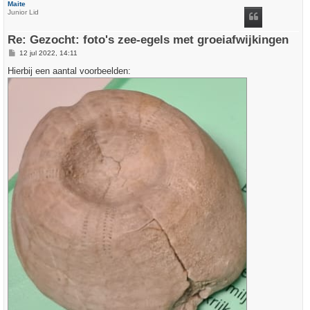
Maite
o
Junior Lid
o
g
Re: Gezocht: foto's zee-egels met groeiafwijkingen
B
12 jul 2022, 14:11
e
r
Hierbij een aantal voorbeelden:
i
c
h
t