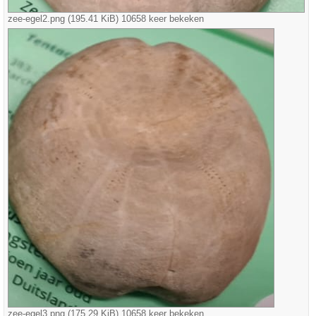
zee-egel2.png (195.41 KiB) 10658 keer bekeken
zee-egel3.png (175.29 KiB) 10658 keer bekeken