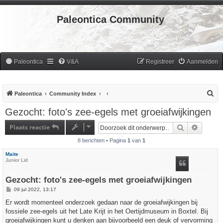
Paleontica Community
Paleontica
V&A
Registreer
Aanmelden
Z
Paleontica
Community Index
o
Gezocht: foto's zee-egels met groeiafwijkingen
e
Plaats reactie
Zoek
Uitgebr
k
8 berichten • Pagina
1
van
1
Maite
Junior Lid
Gezocht: foto's zee-egels met groeiafwijkingen
B
09 jul 2022, 13:17
e
r
Er wordt momenteel onderzoek gedaan naar de groeiafwijkingen bij
i
fossiele zee-egels uit het Late Krijt in het Oertijdmuseum in Boxtel. Bij
c
h
groeiafwijkingen kunt u denken aan bijvoorbeeld een deuk of vervorming