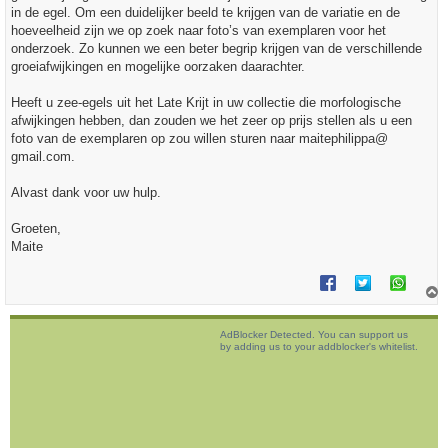
t
in de egel. Om een duidelijker beeld te krijgen van de variatie en de
hoeveelheid zijn we op zoek naar foto’s van exemplaren voor het
onderzoek. Zo kunnen we een beter begrip krijgen van de verschillende
groeiafwijkingen en mogelijke oorzaken daarachter.
Heeft u zee-egels uit het Late Krijt in uw collectie die morfologische
afwijkingen hebben, dan zouden we het zeer op prijs stellen als u een
foto van de exemplaren op zou willen sturen naar maitephilippa@
gmail.com.
Alvast dank voor uw hulp.
Groeten,
Maite
h
o
AdBlocker Detected. You can support us
o
by adding us to your addblocker's whitelist.
g