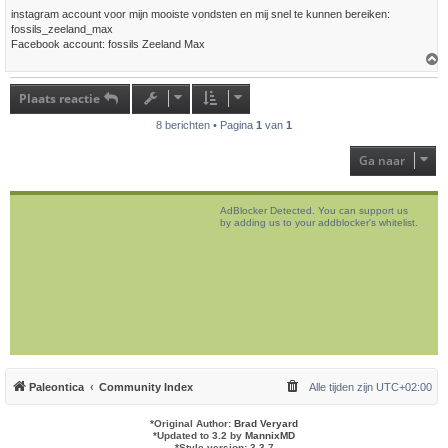
instagram account voor mijn mooiste vondsten en mij snel te kunnen bereiken:
fossils_zeeland_max
Facebook account: fossils Zeeland Max
h
o
Plaats reactie
o
g
8 berichten • Pagina
1
van
1
Ga naar
AdBlocker Detected. You can support us
by adding us to your addblocker's whitelist.
Paleontica
Community Index
Alle tijden zijn
UTC+02:00
*
Original Author:
Brad Veryard
*
Updated to 3.2 by
MannixMD
*
Style version: 3.3.7