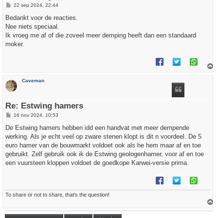
B
22 sep 2024, 22:44
e
r
Bedankt voor de reacties.
i
Nee niets speciaal.
c
h
Ik vroeg me af of die zoveel meer demping heeft dan een standaard
t
moker.
h
Caveman
o
o
g
Re: Estwing hamers
B
16 nov 2024, 10:53
e
r
De Estwing hamers hebben idd een handvat met meer dempende
i
werking. Als je echt veel op zware stenen klopt is dit n voordeel. De 5
c
h
euro hamer van de bouwmarkt voldoet ook als he hem maar af en toe
t
gebruikt. Zelf gebruik ook ik de Estwing geologenhamer, voor af en toe
een vuursteen kloppen voldoet de goedkope Karwei-versie prima.
To share or not to share, that's the question!
h