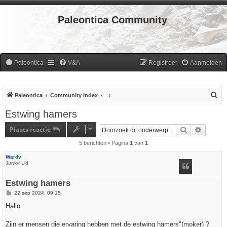
Paleontica Community
Paleontica
V&A
Registreer
Aanmelden
Z
Paleontica
Community Index
o
Estwing hamers
e
Plaats reactie
Zoek
Uitgebr
k
5 berichten • Pagina
1
van
1
Wardv
Junior Lid
Estwing hamers
B
22 sep 2024, 09:15
e
r
Hallo
i
c
h
Zijn er mensen die ervaring hebben met de estwing hamers"(moker) ?