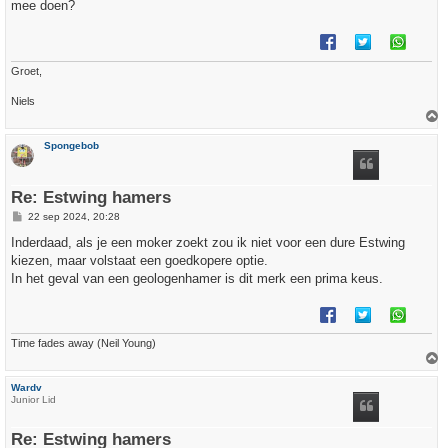
h
mee doen?
t
Groet,
Niels
h
Spongebob
o
o
g
Re: Estwing hamers
B
22 sep 2024, 20:28
e
r
Inderdaad, als je een moker zoekt zou ik niet voor een dure Estwing
i
kiezen, maar volstaat een goedkopere optie.
c
h
In het geval van een geologenhamer is dit merk een prima keus.
t
Time fades away (Neil Young)
h
Wardv
o
Junior Lid
o
g
Re: Estwing hamers