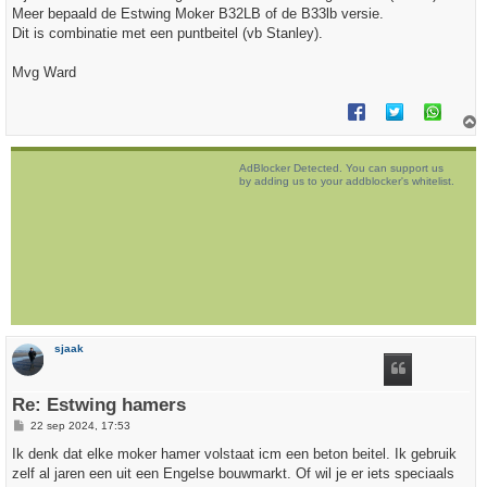
t
Meer bepaald de Estwing Moker B32LB of de B33lb versie.
Dit is combinatie met een puntbeitel (vb Stanley).
Mvg Ward
h
o
AdBlocker Detected. You can support us
o
by adding us to your addblocker's whitelist.
g
sjaak
Re: Estwing hamers
B
22 sep 2024, 17:53
e
r
Ik denk dat elke moker hamer volstaat icm een beton beitel. Ik gebruik
i
zelf al jaren een uit een Engelse bouwmarkt. Of wil je er iets speciaals
c