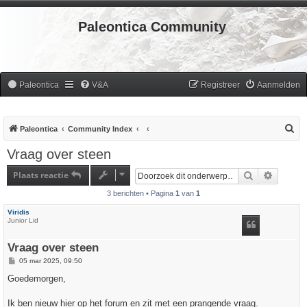
Paleontica Community
Paleontica
V&A
Registreer
Aanmelden
Z
Paleontica
Community Index
o
Vraag over steen
e
Plaats reactie
Zoek
Uitgebr
k
3 berichten • Pagina
1
van
1
Viridis
Junior Lid
Vraag over steen
B
05 mar 2025, 09:50
e
r
Goedemorgen,
i
c
h
Ik ben nieuw hier op het forum en zit met een prangende vraag.