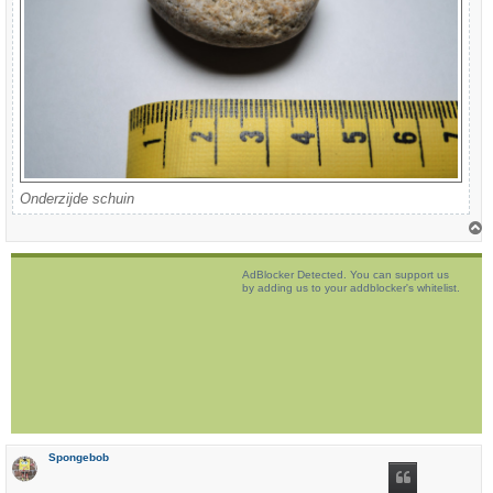
Onderzijde schuin
h
o
AdBlocker Detected. You can support us
o
by adding us to your addblocker's whitelist.
g
Spongebob