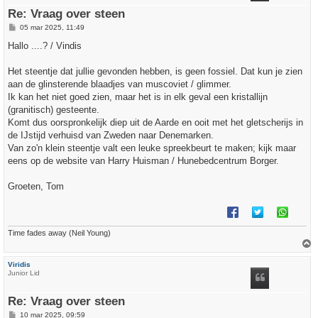
Re: Vraag over steen
B
05 mar 2025, 11:49
e
r
Hallo ....? / Vindis
i
c
h
Het steentje dat jullie gevonden hebben, is geen fossiel. Dat kun je zien
t
aan de glinsterende blaadjes van muscoviet / glimmer.
Ik kan het niet goed zien, maar het is in elk geval een kristallijn
(granitisch) gesteente.
Komt dus oorspronkelijk diep uit de Aarde en ooit met het gletscherijs in
de IJstijd verhuisd van Zweden naar Denemarken.
Van zo'n klein steentje valt een leuke spreekbeurt te maken; kijk maar
eens op de website van Harry Huisman / Hunebedcentrum Borger.
Groeten, Tom
Time fades away (Neil Young)
h
Viridis
o
Junior Lid
o
g
Re: Vraag over steen
B
10 mar 2025, 09:59