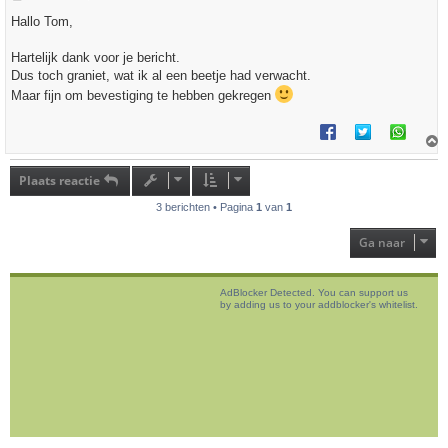
e
r
Hallo Tom,
i
c
h
Hartelijk dank voor je bericht.
t
Dus toch graniet, wat ik al een beetje had verwacht.
Maar fijn om bevestiging te hebben gekregen
h
o
Plaats reactie
o
g
3 berichten • Pagina
1
van
1
Ga naar
AdBlocker Detected. You can support us
by adding us to your addblocker's whitelist.