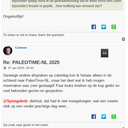
Bijzonder spijtig vond ik de gewaarwording dat er weer eens een (zeer
bijzonder) fossiel is gepikt... Hoe hufterig kan iemand zijn?
Ongelooflijk!
To share or not to share, that's the question!
h
Carboon
o
o
g
Re: PALEOTIME-NL 2025
B
07 apr 2025, 20:42
e
r
Vanwege andere afspraken op zaterdag kon ik helaas alleen in de
i
ochtend naar PaleoTime-NL, maar het deel wat ik heb mogen
c
h
meemaken was zeer geslaagd! Paar leuke boeken op de kop getikt en
t
veel bekenden gezien en gesproken.
@Spongebob
: diefstal, dat had ik niet meegekregen; wat een zwarte
vlek op een verder prachtige dag weer...
Op zoek naar groen in het zwart.