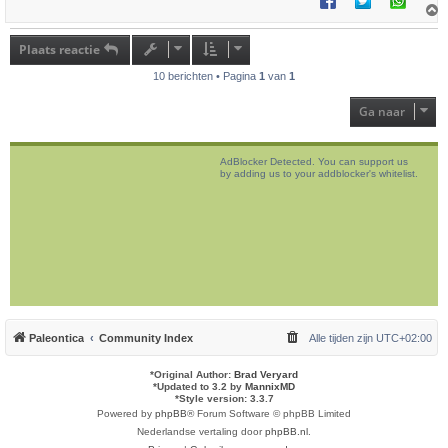
h
o
Plaats reactie
o
g
10 berichten • Pagina
1
van
1
Ga naar
AdBlocker Detected. You can support us
by adding us to your addblocker's whitelist.
Paleontica
Community Index
Alle tijden zijn
UTC+02:00
*
Original Author:
Brad Veryard
*
Updated to 3.2 by
MannixMD
*
Style version: 3.3.7
Powered by
phpBB
® Forum Software © phpBB Limited
Nederlandse vertaling door
phpBB.nl
.