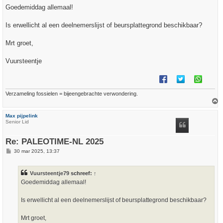
r
Goedemiddag allemaal!
i
c
h
Is erwellicht al een deelnemerslijst of beursplattegrond beschikbaar?
t
Mrt groet,
Vuursteentje
Verzameling fossielen = bijeengebrachte verwondering.
h
Max pijpelink
o
Senior Lid
o
g
Re: PALEOTIME-NL 2025
B
30 mar 2025, 13:37
e
r
i
Vuursteentje79
schreef:
↑
c
h
Goedemiddag allemaal!
t
Is erwellicht al een deelnemerslijst of beursplattegrond beschikbaar?
Mrt groet,