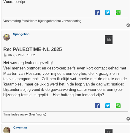
Vuursteentje
Verzameling fossielen = bijeengebrachte verwondering.
h
Spongebob
o
o
g
Re: PALEOTIME-NL 2025
B
06 apr 2025, 13:32
e
r
Het was erg leuk en gezellig!
i
Veel mensen ontmoet en gesproken; zelfs even kort contact gehad met
c
h
Maarten van Rossum, voor mij echt een coryfee, die ik graag zie in
t
televisieprogramma's. Zelf heb ik altijd wat moeite met de drukte aan de
'kraampjes', maar gelukkig werd het in de loop van de dag wat rustiger.
Bijzonder spijtig vond ik de gewaarwording dat er weer eens een (zeer
bijzonder) fossiel is gepikt... Hoe hufterig kan iemand zijn?
Time fades away (Neil Young)
h
Caveman
o
o