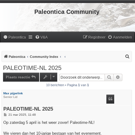
Paleontica Community
Paleontica
V&A
Registreer
Aanmelden
Z
Paleontica
Community Index
o
PALEOTIME-NL 2025
e
Plaats reactie
Zoek
Uitgebr
k
10 berichten • Pagina
1
van
1
Max pijpelink
Senior Lid
PALEOTIME-NL 2025
B
21 mar 2025, 11:48
e
r
Op zaterdag 5 april is het weer zover! Paleotime-NL!
i
c
h
We vieren dan het 10-jarige bestaan van het evenement.