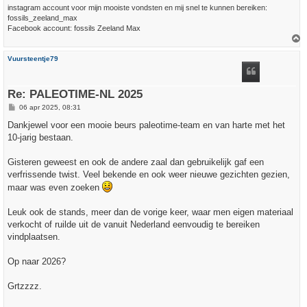
instagram account voor mijn mooiste vondsten en mij snel te kunnen bereiken:
fossils_zeeland_max
Facebook account: fossils Zeeland Max
h
Vuursteentje79
o
o
g
Re: PALEOTIME-NL 2025
B
06 apr 2025, 08:31
e
r
Dankjewel voor een mooie beurs paleotime-team en van harte met het
i
10-jarig bestaan.
c
h
t
Gisteren geweest en ook de andere zaal dan gebruikelijk gaf een
verfrissende twist. Veel bekende en ook weer nieuwe gezichten gezien,
maar was even zoeken
Leuk ook de stands, meer dan de vorige keer, waar men eigen materiaal
verkocht of ruilde uit de vanuit Nederland eenvoudig te bereiken
vindplaatsen.
Op naar 2026?
Grtzzzz.