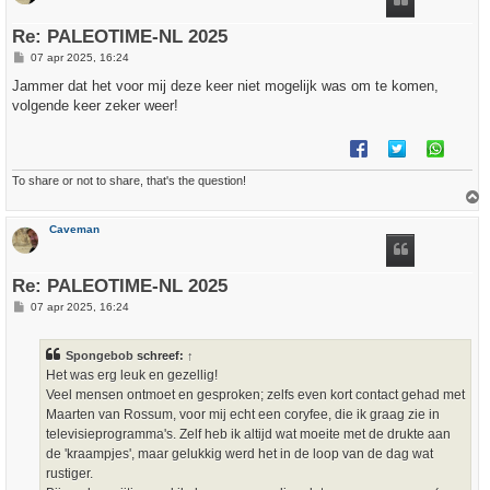
g
Re: PALEOTIME-NL 2025
B
07 apr 2025, 16:24
e
r
Jammer dat het voor mij deze keer niet mogelijk was om te komen,
i
volgende keer zeker weer!
c
h
t
To share or not to share, that's the question!
h
Caveman
o
o
g
Re: PALEOTIME-NL 2025
B
07 apr 2025, 16:24
e
r
i
Spongebob
schreef:
↑
c
h
Het was erg leuk en gezellig!
t
Veel mensen ontmoet en gesproken; zelfs even kort contact gehad met
Maarten van Rossum, voor mij echt een coryfee, die ik graag zie in
televisieprogramma's. Zelf heb ik altijd wat moeite met de drukte aan
de 'kraampjes', maar gelukkig werd het in de loop van de dag wat
rustiger.