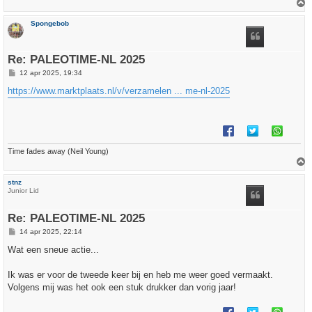
h
Spongebob
o
o
g
Re: PALEOTIME-NL 2025
B
12 apr 2025, 19:34
e
r
https://www.marktplaats.nl/v/verzamelen ... me-nl-2025
i
c
h
t
Time fades away (Neil Young)
h
stnz
o
Junior Lid
o
g
Re: PALEOTIME-NL 2025
B
14 apr 2025, 22:14
e
r
Wat een sneue actie...
i
c
h
Ik was er voor de tweede keer bij en heb me weer goed vermaakt.
t
Volgens mij was het ook een stuk drukker dan vorig jaar!