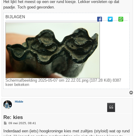
r
Het lijkt het meest op een oer rund kiesje. Lekker versleten op dat
i
paadje. Toch goed gevonden.
c
h
t
BIJLAGEN
Schermafbeelding 2025-05-07 om 22.22.01.png (107.28 KiB) 8387
keer bekeken
h
Hidde
o
o
g
Re: kies
B
09 mei 2025, 08:41
e
r
Inderdaad een (iets) hoogkroninge kies met zuiltjes (styloid) wat op rund
i