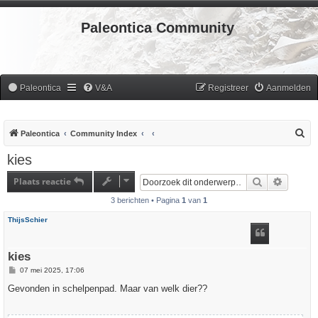
Paleontica Community
Paleontica
V&A
Registreer
Aanmelden
Z
Paleontica
Community Index
o
kies
e
Plaats reactie
Zoek
Uitgebr
k
3 berichten • Pagina
1
van
1
ThijsSchier
kies
B
07 mei 2025, 17:06
e
r
Gevonden in schelpenpad. Maar van welk dier??
i
c
h