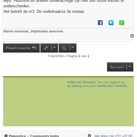
wijst. Huisrund en andere runderachtige zijn niet obv losse kiezen te
c
h
onderscheiden.
t
Het betreft de m3. De onderkaakse 3e molaar.
Marine mammals, dolphinately awesome
h
o
Plaats reactie
o
g
3 berichten • Pagina
1
van
1
Ga naar
AdBlocker Detected. You can support us
by adding us to your addblocker's whitelist.
Paleontica
Community Index
Alle tijden zijn
UTC+02:00