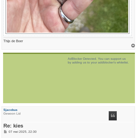
Thijs de Boer
h
o
AdBlocker Detected. You can support us
o
by adding us to your addblocker's whitelist.
g
Sjacobus
Gewoon Lid
Re: kies
B
07 mei 2025, 22:30
e