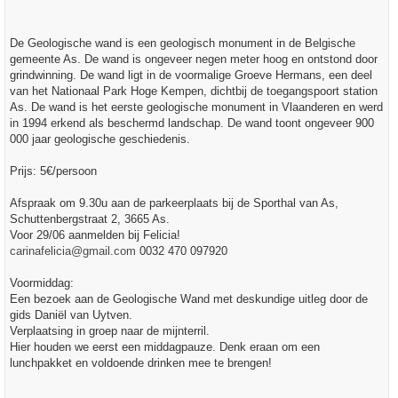
t
De Geologische wand is een geologisch monument in de Belgische
gemeente As. De wand is ongeveer negen meter hoog en ontstond door
grindwinning. De wand ligt in de voormalige Groeve Hermans, een deel
van het Nationaal Park Hoge Kempen, dichtbij de toegangspoort station
As. De wand is het eerste geologische monument in Vlaanderen en werd
in 1994 erkend als beschermd landschap. De wand toont ongeveer 900
000 jaar geologische geschiedenis.
Prijs: 5€/persoon
Afspraak om 9.30u aan de parkeerplaats bij de Sporthal van As,
Schuttenbergstraat 2, 3665 As.
Voor 29/06 aanmelden bij Felicia!
carinafelicia@gmail.com
0032 470 097920
Voormiddag:
Een bezoek aan de Geologische Wand met deskundige uitleg door de
gids Daniël van Uytven.
Verplaatsing in groep naar de mijnterril.
Hier houden we eerst een middagpauze. Denk eraan om een
lunchpakket en voldoende drinken mee te brengen!