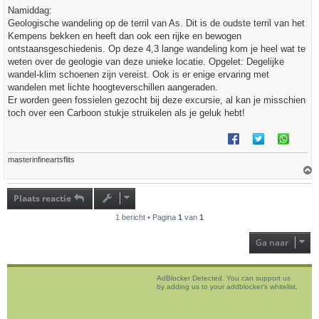
Namiddag:
Geologische wandeling op de terril van As. Dit is de oudste terril van het
Kempens bekken en heeft dan ook een rijke en bewogen
ontstaansgeschiedenis. Op deze 4,3 lange wandeling kom je heel wat te
weten over de geologie van deze unieke locatie. Opgelet: Degelijke
wandel-klim schoenen zijn vereist. Ook is er enige ervaring met
wandelen met lichte hoogteverschillen aangeraden.
Er worden geen fossielen gezocht bij deze excursie, al kan je misschien
toch over een Carboon stukje struikelen als je geluk hebt!
masterinfineartsflits
h
o
Plaats reactie
o
g
1 bericht • Pagina
1
van
1
Ga naar
AdBlocker Detected. You can support us
by adding us to your addblocker's whitelist.