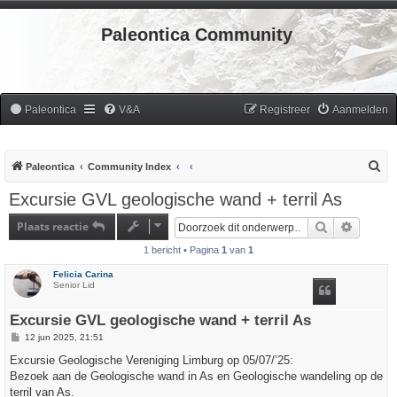
Paleontica Community
Paleontica
V&A
Registreer
Aanmelden
Z
Paleontica
Community Index
o
Excursie GVL geologische wand + terril As
e
Plaats reactie
Zoek
Uitgebr
k
1 bericht • Pagina
1
van
1
Felicia Carina
Senior Lid
Excursie GVL geologische wand + terril As
B
12 jun 2025, 21:51
e
r
Excursie Geologische Vereniging Limburg op 05/07/’25:
i
Bezoek aan de Geologische wand in As en Geologische wandeling op de
c
h
terril van As.