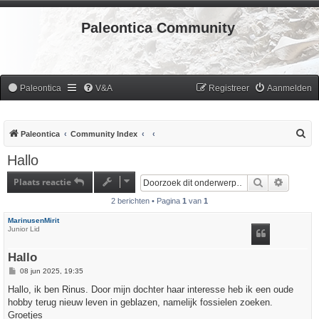
Paleontica Community
Paleontica
V&A
Registreer
Aanmelden
Z
Paleontica
Community Index
o
Hallo
e
Plaats reactie
Zoek
Uitgebr
k
2 berichten • Pagina
1
van
1
MarinusenMirit
Junior Lid
Hallo
B
08 jun 2025, 19:35
e
r
Hallo, ik ben Rinus. Door mijn dochter haar interesse heb ik een oude
i
hobby terug nieuw leven in geblazen, namelijk fossielen zoeken.
c
h
Groetjes