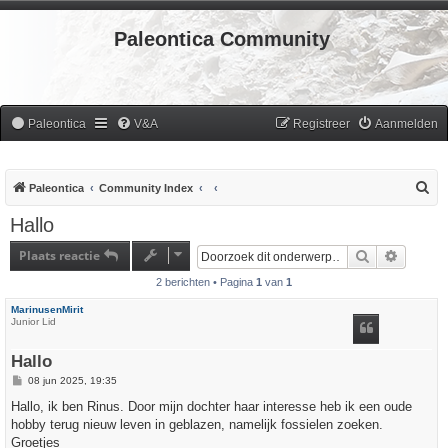
Paleontica Community
Paleontica
V&A
Registreer
Aanmelden
Z
Paleontica
Community Index
o
Hallo
e
Plaats reactie
Zoek
Uitgebr
k
2 berichten • Pagina
1
van
1
MarinusenMirit
Junior Lid
Hallo
B
08 jun 2025, 19:35
e
r
Hallo, ik ben Rinus. Door mijn dochter haar interesse heb ik een oude
i
hobby terug nieuw leven in geblazen, namelijk fossielen zoeken.
c
h
Groetjes