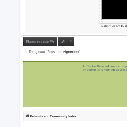
To share or not to sh
Plaats reactie
Terug naar “Fossielen Algemeen”
AdBlocker Detected. You can sup
by adding us to your addblocker's 
Paleontica
Community Index