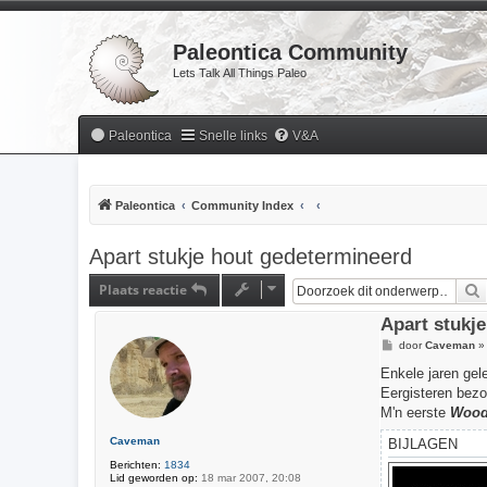
Paleontica Community
Lets Talk All Things Paleo
Paleontica
Snelle links
V&A
Paleontica
Community Index
Apart stukje hout gedetermineerd
Plaats reactie
Apart stukj
B
door
Caveman
e
r
Enkele jaren gel
i
Eergisteren bezo
c
h
M'n eerste
Wood
t
Caveman
BIJLAGEN
Berichten:
1834
Lid geworden op:
18 mar 2007, 20:08