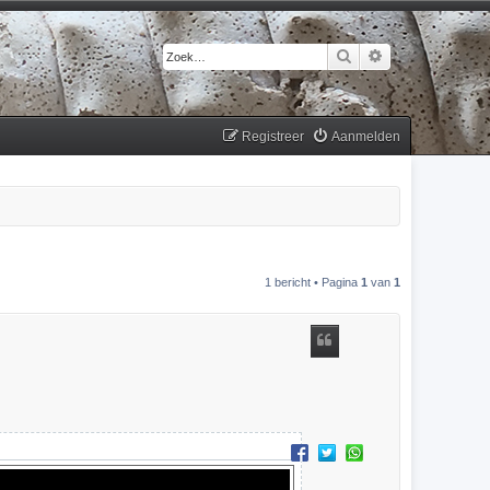
Zoek
Uitgebreid zoek
Registreer
Aanmelden
1 bericht • Pagina
1
van
1