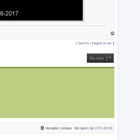
O
m
h
1 bericht • Pagina
1
van
1
o
o
g
Ga naar
Verwijder cookies
Alle tijden zijn
UTC+02:00