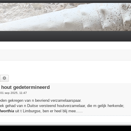
Zoek
Uitgebreid zoeken
e hout gedetermineerd
»
01 sep 2025, 11:47
eden gekregen van n bevriend verzamelaarspaar.
ek gehad van n Duitse versteend houtverzamelaar, die m gelijk herkende;
worthia
uit t Limburgse, ben er heel blij mee......