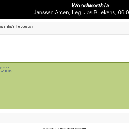
are, that's the question!
port us
whitelist.
*
Original Author:
Brad Veryard