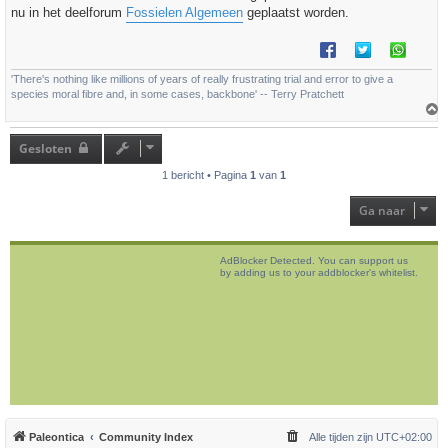
t
nu in het deelforum
Fossielen Algemeen
geplaatst worden.
'There's nothing like millions of years of really frustrating trial and error to give a
species moral fibre and, in some cases, backbone' -- Terry Pratchett
h
o
Gesloten
o
g
1 bericht • Pagina
1
van
1
Ga naar
AdBlocker Detected. You can support us
by adding us to your addblocker's whitelist.
Paleontica
Community Index
Alle tijden zijn
UTC+02:00