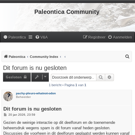
Paleontica Community
Paleontica
V&A
Registreer
Aanmelden
Z
Paleontica
Community Index
o
Dit forum is nu gesloten
e
Gesloten
Zoek
Uitgebreid z
k
1 bericht • Pagina
1
van
1
pachy-pleuro-whatnot-odon
Beheerder
Dit forum is nu gesloten
B
20 jan 2026, 23:59
e
r
Gezien de weinige interactie op dit deelforum en de toenemende
i
beheersdruk wegens spam is dit forum vanaf heden gesloten.
c
h
Discussies die voorheen in dit deelforum geplaatst werden kunnen vanaf