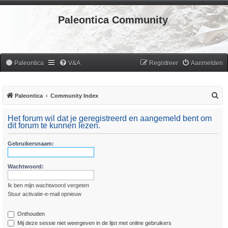
Paleontica Community
Paleontica
V&A
Registreer
Aanmelden
Z
Paleontica
Community Index
o
Het forum wil dat je geregistreerd en aangemeld bent om
e
dit forum te kunnen lezen.
k
Gebruikersnaam:
Wachtwoord:
Ik ben mijn wachtwoord vergeten
Stuur activatie-e-mail opnieuw
Onthouden
Mij deze sessie niet weergeven in de lijst met online gebruikers