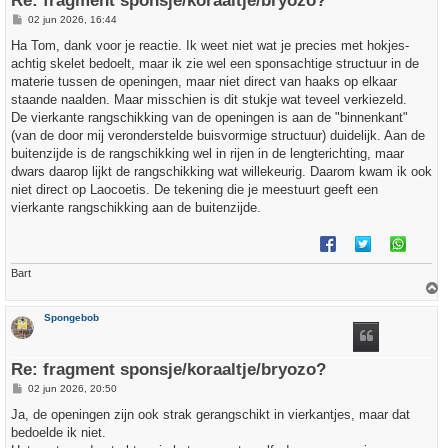
Re: fragment sponsje/koraaltje/bryozo?
B
02 jun 2026, 16:44
e
r
Ha Tom, dank voor je reactie. Ik weet niet wat je precies met hokjes-
i
achtig skelet bedoelt, maar ik zie wel een sponsachtige structuur in de
c
h
materie tussen de openingen, maar niet direct van haaks op elkaar
t
staande naalden. Maar misschien is dit stukje wat teveel verkiezeld.
De vierkante rangschikking van de openingen is aan de "binnenkant"
(van de door mij veronderstelde buisvormige structuur) duidelijk. Aan de
buitenzijde is de rangschikking wel in rijen in de lengterichting, maar
dwars daarop lijkt de rangschikking wat willekeurig. Daarom kwam ik ook
niet direct op Laocoetis. De tekening die je meestuurt geeft een
vierkante rangschikking aan de buitenzijde.
Bart
h
Spongebob
o
o
g
Re: fragment sponsje/koraaltje/bryozo?
B
02 jun 2026, 20:50
e
r
Ja, de openingen zijn ook strak gerangschikt in vierkantjes, maar dat
i
bedoelde ik niet.
c
h