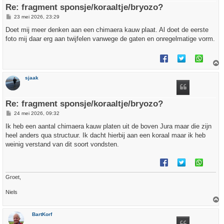
Re: fragment sponsje/koraaltje/bryozo?
B
23 mei 2026, 23:29
e
r
Doet mij meer denken aan een chimaera kauw plaat. Al doet de eerste
i
foto mij daar erg aan twijfelen vanwege de gaten en onregelmatige vorm.
c
h
t
h
sjaak
o
o
g
Re: fragment sponsje/koraaltje/bryozo?
B
24 mei 2026, 09:32
e
r
Ik heb een aantal chimaera kauw platen uit de boven Jura maar die zijn
i
heel anders qua structuur. Ik dacht hierbij aan een koraal maar ik heb
c
h
weinig verstand van dit soort vondsten.
t
Groet,
Niels
h
BartKorf
o
o