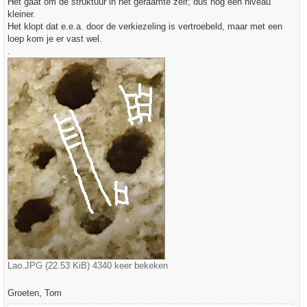
Het gaat om de struktuur in het geraamte zelf; dus nog een niveau
t
kleiner.
Het klopt dat e.e.a. door de verkiezeling is vertroebeld, maar met een
loep kom je er vast wel.
.
Lao.JPG (22.53 KiB) 4340 keer bekeken
Groeten, Tom