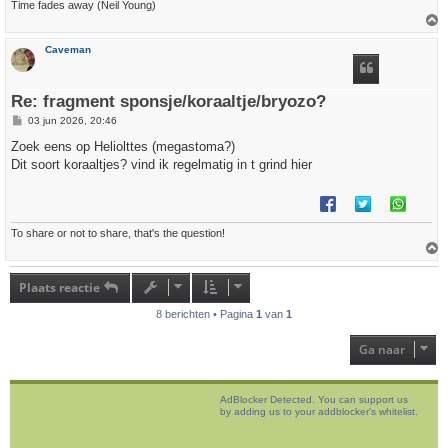
Time fades away (Neil Young)
h
Caveman
o
o
g
Re: fragment sponsje/koraaltje/bryozo?
B
03 jun 2026, 20:46
e
r
Zoek eens op Heliolttes (megastoma?)
i
Dit soort koraaltjes? vind ik regelmatig in t grind hier
c
h
t
To share or not to share, that's the question!
h
o
Plaats reactie
o
g
8 berichten • Pagina
1
van
1
Ga naar
AdBlocker Detected. You can support us
by adding us to your addblocker's whitelist.