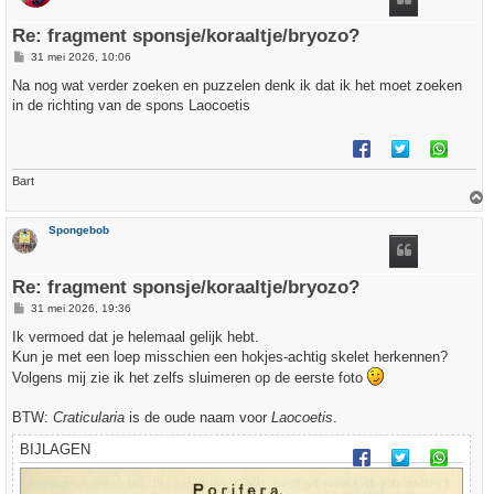
g
Re: fragment sponsje/koraaltje/bryozo?
B
31 mei 2026, 10:06
e
r
Na nog wat verder zoeken en puzzelen denk ik dat ik het moet zoeken
i
in de richting van de spons Laocoetis
c
h
t
Bart
h
Spongebob
o
o
g
Re: fragment sponsje/koraaltje/bryozo?
B
31 mei 2026, 19:36
e
r
Ik vermoed dat je helemaal gelijk hebt.
i
Kun je met een loep misschien een hokjes-achtig skelet herkennen?
c
h
Volgens mij zie ik het zelfs sluimeren op de eerste foto
t
BTW:
Craticularia
is de oude naam voor
Laocoetis
.
BIJLAGEN