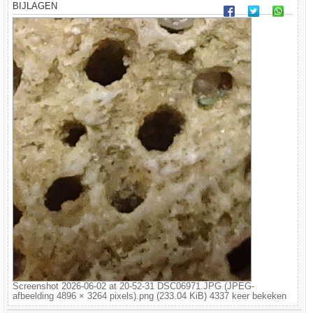
BIJLAGEN
Screenshot 2026-06-02 at 20-52-31 DSC06971.JPG (JPEG-
afbeelding 4896 × 3264 pixels).png (233.04 KiB) 4337 keer bekeken