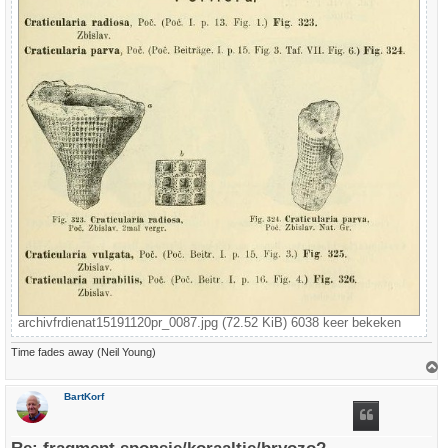
archivfrdienat15191120pr_0087.jpg (72.52 KiB) 6038 keer bekeken
Time fades away (Neil Young)
h
BartKorf
o
o
g