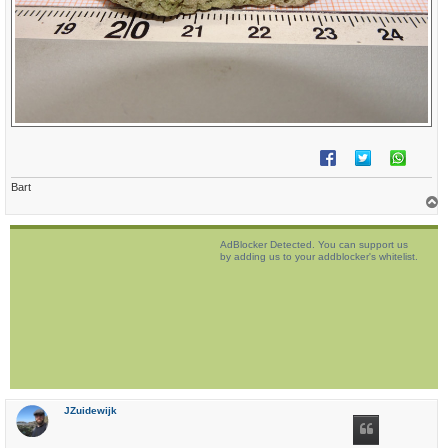
Bart
h
o
AdBlocker Detected. You can support us
o
by adding us to your addblocker's whitelist.
g
JZuidewijk