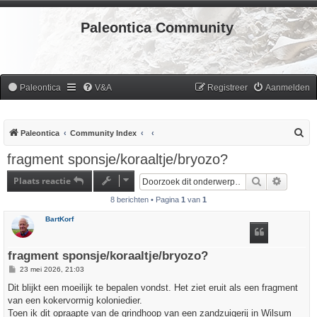
Paleontica Community
Paleontica
V&A
Registreer
Aanmelden
Z
Paleontica
Community Index
o
fragment sponsje/koraaltje/bryozo?
e
Plaats reactie
Zoek
Uitgebr
k
8 berichten • Pagina
1
van
1
BartKorf
fragment sponsje/koraaltje/bryozo?
B
23 mei 2026, 21:03
e
r
Dit blijkt een moeilijk te bepalen vondst. Het ziet eruit als een fragment
i
van een kokervormig koloniedier.
c
h
Toen ik dit opraapte van de grindhoop van een zandzuigerij in Wilsum