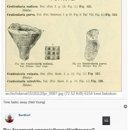
archivfrdienat15191120pr_0087.jpg (72.52 KiB) 6154 keer bekeken
Time fades away (Neil Young)
h
BartKorf
o
o
g