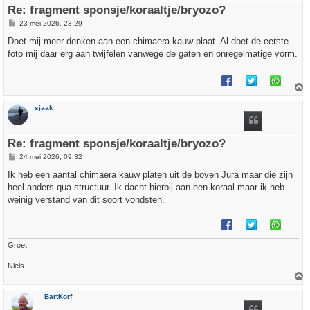
Re: fragment sponsje/koraaltje/bryozo?
B
23 mei 2026, 23:29
e
r
Doet mij meer denken aan een chimaera kauw plaat. Al doet de eerste
i
foto mij daar erg aan twijfelen vanwege de gaten en onregelmatige vorm.
c
h
t
h
sjaak
o
o
g
Re: fragment sponsje/koraaltje/bryozo?
B
24 mei 2026, 09:32
e
r
Ik heb een aantal chimaera kauw platen uit de boven Jura maar die zijn
i
heel anders qua structuur. Ik dacht hierbij aan een koraal maar ik heb
c
h
weinig verstand van dit soort vondsten.
t
Groet,
Niels
h
BartKorf
o
o