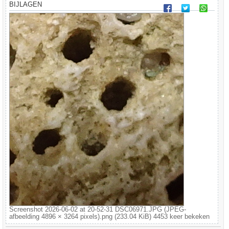
BIJLAGEN
Screenshot 2026-06-02 at 20-52-31 DSC06971.JPG (JPEG-
afbeelding 4896 × 3264 pixels).png (233.04 KiB) 4453 keer bekeken