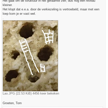
Het gaat om de struktuur in het geraamte zelf; dus nog een niveau
t
kleiner.
Het klopt dat e.e.a. door de verkiezeling is vertroebeld, maar met een
loep kom je er vast wel.
.
Lao.JPG (22.53 KiB) 4456 keer bekeken
Groeten, Tom