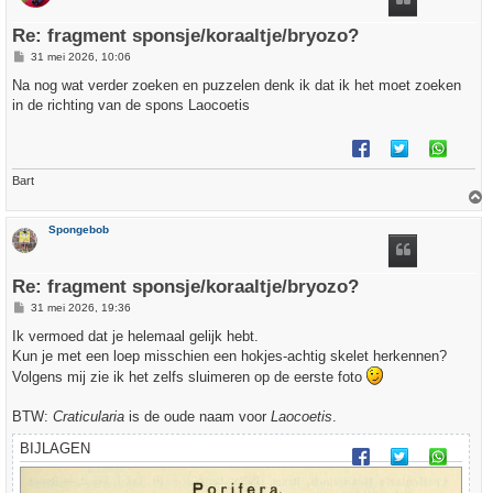
g
Re: fragment sponsje/koraaltje/bryozo?
B
31 mei 2026, 10:06
e
r
Na nog wat verder zoeken en puzzelen denk ik dat ik het moet zoeken
i
in de richting van de spons Laocoetis
c
h
t
Bart
h
Spongebob
o
o
g
Re: fragment sponsje/koraaltje/bryozo?
B
31 mei 2026, 19:36
e
r
Ik vermoed dat je helemaal gelijk hebt.
i
Kun je met een loep misschien een hokjes-achtig skelet herkennen?
c
h
Volgens mij zie ik het zelfs sluimeren op de eerste foto
t
BTW:
Craticularia
is de oude naam voor
Laocoetis
.
BIJLAGEN