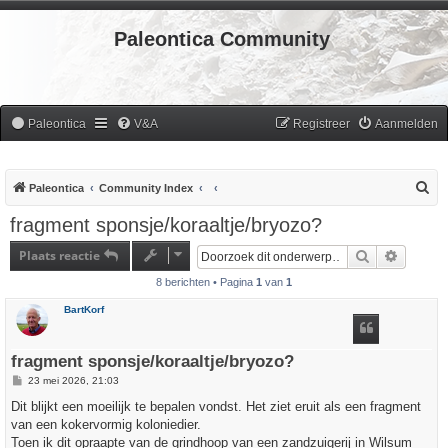
Paleontica Community
Paleontica
V&A
Registreer
Aanmelden
Z
Paleontica
Community Index
o
fragment sponsje/koraaltje/bryozo?
e
Plaats reactie
Zoek
Uitgebr
k
8 berichten • Pagina
1
van
1
BartKorf
fragment sponsje/koraaltje/bryozo?
B
23 mei 2026, 21:03
e
r
Dit blijkt een moeilijk te bepalen vondst. Het ziet eruit als een fragment
i
van een kokervormig koloniedier.
c
h
Toen ik dit opraapte van de grindhoop van een zandzuigerij in Wilsum