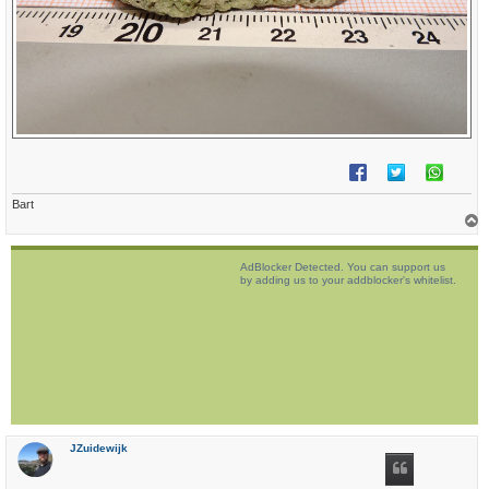
Bart
h
o
AdBlocker Detected. You can support us
o
by adding us to your addblocker's whitelist.
g
JZuidewijk