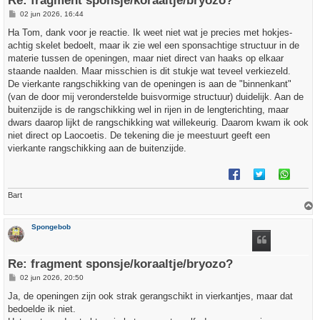
Re: fragment sponsje/koraaltje/bryozo?
B
02 jun 2026, 16:44
e
r
Ha Tom, dank voor je reactie. Ik weet niet wat je precies met hokjes-
i
achtig skelet bedoelt, maar ik zie wel een sponsachtige structuur in de
c
h
materie tussen de openingen, maar niet direct van haaks op elkaar
t
staande naalden. Maar misschien is dit stukje wat teveel verkiezeld.
De vierkante rangschikking van de openingen is aan de "binnenkant"
(van de door mij veronderstelde buisvormige structuur) duidelijk. Aan de
buitenzijde is de rangschikking wel in rijen in de lengterichting, maar
dwars daarop lijkt de rangschikking wat willekeurig. Daarom kwam ik ook
niet direct op Laocoetis. De tekening die je meestuurt geeft een
vierkante rangschikking aan de buitenzijde.
Bart
h
Spongebob
o
o
g
Re: fragment sponsje/koraaltje/bryozo?
B
02 jun 2026, 20:50
e
r
Ja, de openingen zijn ook strak gerangschikt in vierkantjes, maar dat
i
bedoelde ik niet.
c
h