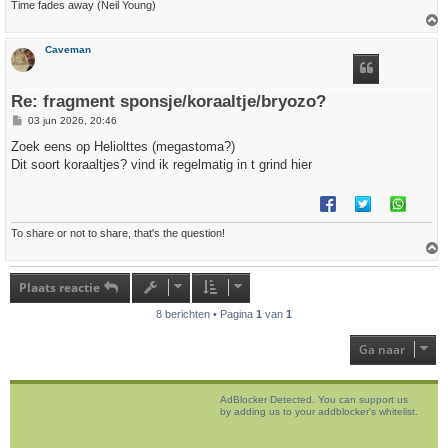
Time fades away (Neil Young)
h
Caveman
o
o
g
Re: fragment sponsje/koraaltje/bryozo?
B
03 jun 2026, 20:46
e
r
Zoek eens op Heliolttes (megastoma?)
i
Dit soort koraaltjes? vind ik regelmatig in t grind hier
c
h
t
To share or not to share, that's the question!
h
o
Plaats reactie
o
g
8 berichten • Pagina
1
van
1
Ga naar
AdBlocker Detected. You can support us
by adding us to your addblocker's whitelist.