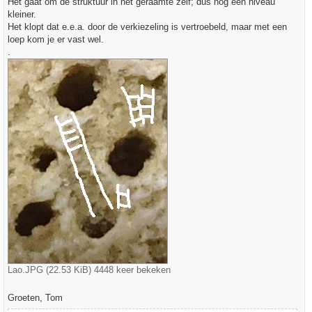
Het gaat om de struktuur in het geraamte zelf; dus nog een niveau
t
kleiner.
Het klopt dat e.e.a. door de verkiezeling is vertroebeld, maar met een
loep kom je er vast wel.
.
Lao.JPG (22.53 KiB) 4448 keer bekeken
Groeten, Tom