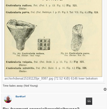
archivfrdienat15191120pr_0087.jpg (72.52 KiB) 6146 keer bekeken
Time fades away (Neil Young)
h
BartKorf
o
o
g