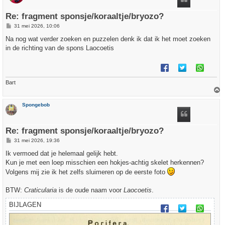
g
Re: fragment sponsje/koraaltje/bryozo?
B
31 mei 2026, 10:06
e
r
Na nog wat verder zoeken en puzzelen denk ik dat ik het moet zoeken
i
in de richting van de spons Laocoetis
c
h
t
Bart
h
Spongebob
o
o
g
Re: fragment sponsje/koraaltje/bryozo?
B
31 mei 2026, 19:36
e
r
Ik vermoed dat je helemaal gelijk hebt.
i
Kun je met een loep misschien een hokjes-achtig skelet herkennen?
c
h
Volgens mij zie ik het zelfs sluimeren op de eerste foto
t
BTW:
Craticularia
is de oude naam voor
Laocoetis
.
BIJLAGEN