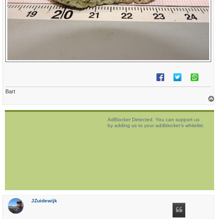
Bart
h
o
AdBlocker Detected. You can support us
o
by adding us to your addblocker's whitelist.
g
JZuidewijk