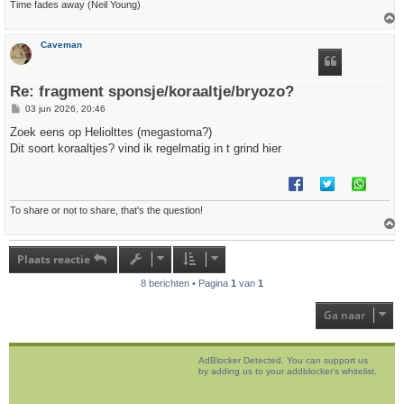
Time fades away (Neil Young)
h
Caveman
o
o
g
Re: fragment sponsje/koraaltje/bryozo?
B
03 jun 2026, 20:46
e
r
Zoek eens op Heliolttes (megastoma?)
i
Dit soort koraaltjes? vind ik regelmatig in t grind hier
c
h
t
To share or not to share, that's the question!
h
o
Plaats reactie
o
g
8 berichten • Pagina
1
van
1
Ga naar
AdBlocker Detected. You can support us
by adding us to your addblocker's whitelist.