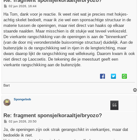
Re: fragment sponsje/koraaltje/bryozo?
B
02 jun 2026, 16:44
e
r
Ha Tom, dank voor je reactie. Ik weet niet wat je precies met hokjes-
i
achtig skelet bedoelt, maar ik zie wel een sponsachtige structuur in de
c
h
materie tussen de openingen, maar niet direct van haaks op elkaar
t
staande naalden. Maar misschien is dit stukje wat teveel verkiezeld.
De vierkante rangschikking van de openingen is aan de "binnenkant"
(van de door mij veronderstelde buisvormige structuur) duidelijk. Aan de
buitenzijde is de rangschikking wel in rijen in de lengterichting, maar
dwars daarop lijkt de rangschikking wat willekeurig. Daarom kwam ik ook
niet direct op Laocoetis. De tekening die je meestuurt geeft een
vierkante rangschikking aan de buitenzijde.
Bart
h
Spongebob
o
o
g
Re: fragment sponsje/koraaltje/bryozo?
B
02 jun 2026, 20:50
e
r
Ja, de openingen zijn ook strak gerangschikt in vierkantjes, maar dat
i
bedoelde ik niet.
c
h