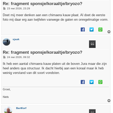
Re: fragment sponsje/koraaltje/bryozo?
B
23 mei 2026, 23:29
e
r
Doet mij meer denken aan een chimaera kauw plaat. Al doet de eerste
i
foto mij daar erg aan twijfelen vanwege de gaten en onregelmatige vorm.
c
h
t
h
sjaak
o
o
g
Re: fragment sponsje/koraaltje/bryozo?
B
24 mei 2026, 09:32
e
r
Ik heb een aantal chimaera kauw platen uit de boven Jura maar die zijn
i
heel anders qua structuur. Ik dacht hierbij aan een koraal maar ik heb
c
h
weinig verstand van dit soort vondsten.
t
Groet,
Niels
h
BartKorf
o
o