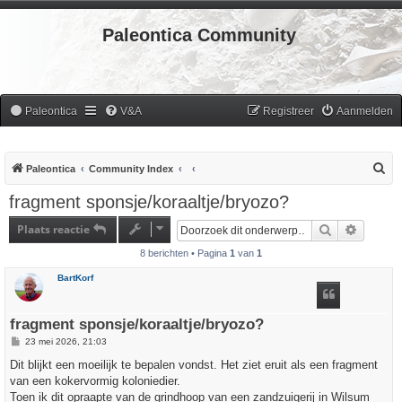
Paleontica Community
Paleontica
V&A
Registreer
Aanmelden
Z
Paleontica
Community Index
o
fragment sponsje/koraaltje/bryozo?
e
Plaats reactie
Zoek
Uitgebr
k
8 berichten • Pagina
1
van
1
BartKorf
fragment sponsje/koraaltje/bryozo?
B
23 mei 2026, 21:03
e
r
Dit blijkt een moeilijk te bepalen vondst. Het ziet eruit als een fragment
i
van een kokervormig koloniedier.
c
h
Toen ik dit opraapte van de grindhoop van een zandzuigerij in Wilsum