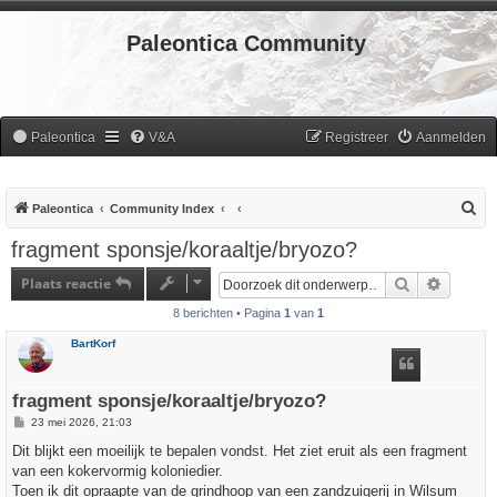
Paleontica Community
Paleontica
V&A
Registreer
Aanmelden
Z
Paleontica
Community Index
o
fragment sponsje/koraaltje/bryozo?
e
Plaats reactie
Zoek
Uitgebr
k
8 berichten • Pagina
1
van
1
BartKorf
fragment sponsje/koraaltje/bryozo?
B
23 mei 2026, 21:03
e
r
Dit blijkt een moeilijk te bepalen vondst. Het ziet eruit als een fragment
i
van een kokervormig koloniedier.
c
h
Toen ik dit opraapte van de grindhoop van een zandzuigerij in Wilsum