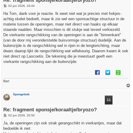
Re: fragment sponsje/koraaltje/bryozo?
B
02 jun 2026, 16:44
e
r
Ha Tom, dank voor je reactie. Ik weet niet wat je precies met hokjes-
i
achtig skelet bedoelt, maar ik zie wel een sponsachtige structuur in de
c
h
materie tussen de openingen, maar niet direct van haaks op elkaar
t
staande naalden. Maar misschien is dit stukje wat teveel verkiezeld.
De vierkante rangschikking van de openingen is aan de "binnenkant"
(van de door mij veronderstelde buisvormige structuur) duidelijk. Aan de
buitenzijde is de rangschikking wel in rijen in de lengterichting, maar
dwars daarop lijkt de rangschikking wat willekeurig. Daarom kwam ik ook
niet direct op Laocoetis. De tekening die je meestuurt geeft een
vierkante rangschikking aan de buitenzijde.
Bart
h
Spongebob
o
o
g
Re: fragment sponsje/koraaltje/bryozo?
B
02 jun 2026, 20:50
e
r
Ja, de openingen zijn ook strak gerangschikt in vierkantjes, maar dat
i
bedoelde ik niet.
c
h