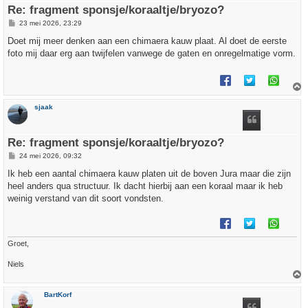
Re: fragment sponsje/koraaltje/bryozo?
B
23 mei 2026, 23:29
e
r
Doet mij meer denken aan een chimaera kauw plaat. Al doet de eerste
i
foto mij daar erg aan twijfelen vanwege de gaten en onregelmatige vorm.
c
h
t
h
sjaak
o
o
g
Re: fragment sponsje/koraaltje/bryozo?
B
24 mei 2026, 09:32
e
r
Ik heb een aantal chimaera kauw platen uit de boven Jura maar die zijn
i
heel anders qua structuur. Ik dacht hierbij aan een koraal maar ik heb
c
h
weinig verstand van dit soort vondsten.
t
Groet,
Niels
h
BartKorf
o
o