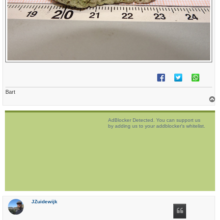
Bart
h
o
AdBlocker Detected. You can support us
o
by adding us to your addblocker's whitelist.
g
JZuidewijk