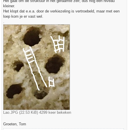
Het gaat om de struktuur in het geraamte zelf; dus nog een niveau
t
kleiner.
Het klopt dat e.e.a. door de verkiezeling is vertroebeld, maar met een
loep kom je er vast wel.
.
Lao.JPG (22.53 KiB) 4299 keer bekeken
Groeten, Tom