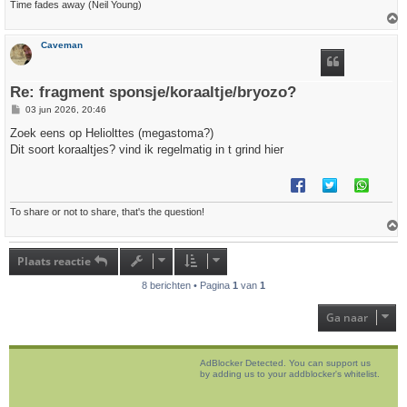
Time fades away (Neil Young)
h
Caveman
o
o
g
Re: fragment sponsje/koraaltje/bryozo?
B
03 jun 2026, 20:46
e
r
Zoek eens op Heliolttes (megastoma?)
i
Dit soort koraaltjes? vind ik regelmatig in t grind hier
c
h
t
To share or not to share, that's the question!
h
o
Plaats reactie
o
g
8 berichten • Pagina
1
van
1
Ga naar
AdBlocker Detected. You can support us
by adding us to your addblocker's whitelist.