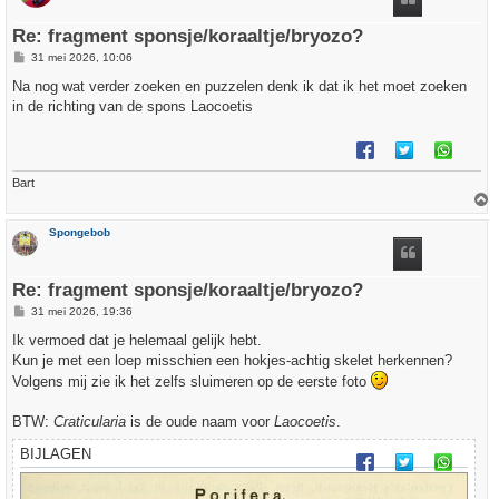
g
Re: fragment sponsje/koraaltje/bryozo?
B
31 mei 2026, 10:06
e
r
Na nog wat verder zoeken en puzzelen denk ik dat ik het moet zoeken
i
in de richting van de spons Laocoetis
c
h
t
Bart
h
Spongebob
o
o
g
Re: fragment sponsje/koraaltje/bryozo?
B
31 mei 2026, 19:36
e
r
Ik vermoed dat je helemaal gelijk hebt.
i
Kun je met een loep misschien een hokjes-achtig skelet herkennen?
c
h
Volgens mij zie ik het zelfs sluimeren op de eerste foto
t
BTW:
Craticularia
is de oude naam voor
Laocoetis
.
BIJLAGEN