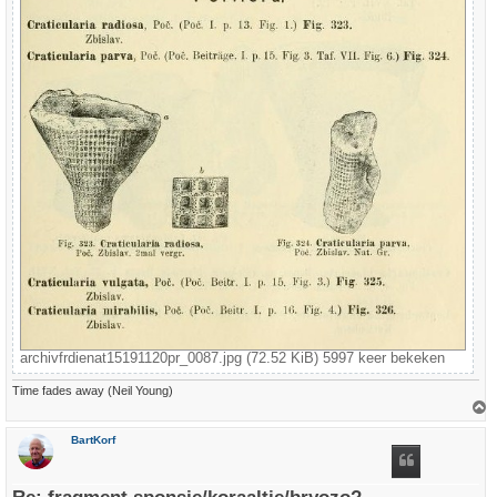
archivfrdienat15191120pr_0087.jpg (72.52 KiB) 5997 keer bekeken
Time fades away (Neil Young)
h
BartKorf
o
o
g