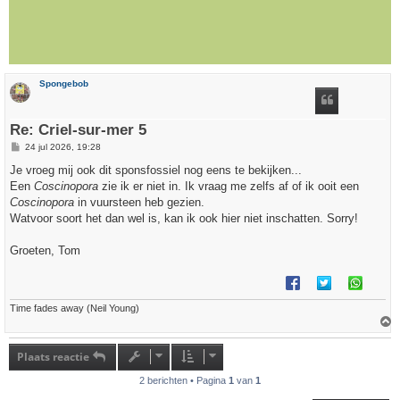
Spongebob
Re: Criel-sur-mer 5
B
24 jul 2026, 19:28
e
r
Je vroeg mij ook dit sponsfossiel nog eens te bekijken...
i
Een
Coscinopora
zie ik er niet in. Ik vraag me zelfs af of ik ooit een
c
h
Coscinopora
in vuursteen heb gezien.
t
Watvoor soort het dan wel is, kan ik ook hier niet inschatten. Sorry!
Groeten, Tom
Time fades away (Neil Young)
h
o
Plaats reactie
o
g
2 berichten • Pagina
1
van
1