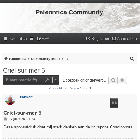
Paleontica Community
Paleontica
V&A
Registreer
Aanmelden
Z
Paleontica
Community Index
o
Criel-sur-mer 5
e
Plaats reactie
Zoek
Uitgebr
k
2 berichten • Pagina
1
van
1
BartKorf
Criel-sur-mer 5
B
07 jul 2026, 21:34
e
r
Deze sponsafdruk doet mij sterk denken aan de krijtspons Coscinopora
i
c
h