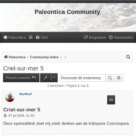
Paleontica Community
Paleontica
V&A
Registreer
Aanmelden
Z
Paleontica
Community Index
o
Criel-sur-mer 5
e
Plaats reactie
Zoek
Uitgebr
k
2 berichten • Pagina
1
van
1
BartKorf
Criel-sur-mer 5
B
07 jul 2026, 21:34
e
r
Deze sponsafdruk doet mij sterk denken aan de krijtspons Coscinopora
i
c
h