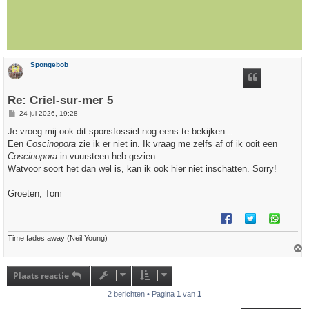
Spongebob
Re: Criel-sur-mer 5
B
24 jul 2026, 19:28
e
r
Je vroeg mij ook dit sponsfossiel nog eens te bekijken...
i
Een
Coscinopora
zie ik er niet in. Ik vraag me zelfs af of ik ooit een
c
h
Coscinopora
in vuursteen heb gezien.
t
Watvoor soort het dan wel is, kan ik ook hier niet inschatten. Sorry!
Groeten, Tom
Time fades away (Neil Young)
h
o
Plaats reactie
o
g
2 berichten • Pagina
1
van
1