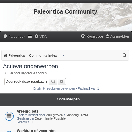
Paleontica Community
Paleontica
V&A
Registreer
Aanmelden
Z
Paleontica
Community Index
o
Actieve onderwerpen
e
Ga naar uitgebreid zoeken
k
Zoek
Uitgebreid zoeken
Er zijn 8 resultaten gevonden • Pagina
1
van
1
Onderwerpen
Vreemd iets
Laatste bericht door
erriegraven
«
Vandaag, 12:44
Geplaatst in
Determinatie Fossielen
Reacties:
1
Werktuig of weer niet