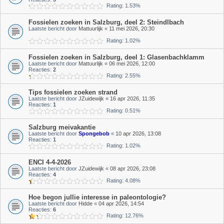
Rating: 1.53%
Fossielen zoeken in Salzburg, deel 2: Steindlbach
Laatste bericht door
Mattuurlijk
«
11 mei 2026, 20:30
Rating: 1.02%
Fossielen zoeken in Salzburg, deel 1: Glasenbachklamm
Laatste bericht door
Mattuurlijk
«
06 mei 2026, 12:00
Reacties:
2
Rating: 2.55%
Tips fossielen zoeken strand
Laatste bericht door
JZuidewijk
«
16 apr 2026, 11:35
Reacties:
1
Rating: 0.51%
Salzburg meivakantie
Laatste bericht door
Spongebob
«
10 apr 2026, 13:08
Reacties:
1
Rating: 1.02%
ENCI 4-4-2026
Laatste bericht door
JZuidewijk
«
08 apr 2026, 23:08
Reacties:
4
Rating: 4.08%
Hoe begon jullie interesse in paleontologie?
Laatste bericht door
Hidde
«
04 apr 2026, 14:54
Reacties:
6
Rating: 12.76%