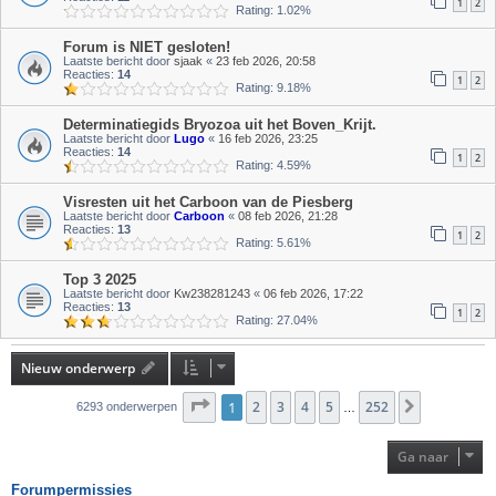
1
2
Rating: 1.02%
Forum is NIET gesloten!
Laatste bericht door
sjaak
«
23 feb 2026, 20:58
Reacties:
14
1
2
Rating: 9.18%
Determinatiegids Bryozoa uit het Boven_Krijt.
Laatste bericht door
Lugo
«
16 feb 2026, 23:25
Reacties:
14
1
2
Rating: 4.59%
Visresten uit het Carboon van de Piesberg
Laatste bericht door
Carboon
«
08 feb 2026, 21:28
Reacties:
13
1
2
Rating: 5.61%
Top 3 2025
Laatste bericht door
Kw238281243
«
06 feb 2026, 17:22
Reacties:
13
1
2
Rating: 27.04%
Nieuw onderwerp
Pagina
1
2
1
van
3
252
4
5
252
Volgende
6293 onderwerpen
…
Ga naar
Forumpermissies