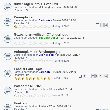
driver Digi Micro 1.3 van DNT?
Laatste bericht door
Mattuurlijk
«
29 mar 2026, 14:28
Reacties:
3
Perm-planten
Laatste bericht door
Carboon
«
26 mar 2026, 21:20
Reacties:
10
1
2
Rating: 9.69%
Gezocht: vrijwilliger ICT-onderhoud
Laatste bericht door
ShoopShooper
«
24 mar 2026, 22:33
Rating: 1.02%
Aulocopium op Astylospongia
Laatste bericht door
Spongebob
«
16 mar 2026, 21:57
Reacties:
4
Rating: 5.61%
Fossiel Hout Topic!
Laatste bericht door
Carboon
«
16 mar 2026, 21:09
Reacties:
97
1
7
8
9
10
…
Rating: 100%
Paleotime NL 2026
Laatste bericht door
Roelie
«
16 mar 2026, 20:34
Reacties:
8
Rating: 3.57%
Hoektand
Laatste bericht door
Roelie
«
27 feb 2026, 09:19
Reacties:
11