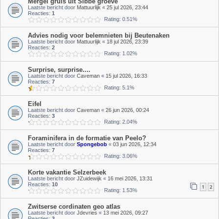
Mergel gruis uit Sibbe groeve
Laatste bericht door
Mattuurlijk
«
25 jul 2026, 23:44
Reacties:
1
Rating: 0.51%
Advies nodig voor belemnieten bij Beutenaken
Laatste bericht door
Mattuurlijk
«
18 jul 2026, 23:39
Reacties:
2
Rating: 1.02%
Surprise, surprise....
Laatste bericht door
Caveman
«
15 jul 2026, 16:33
Reacties:
7
Rating: 5.1%
Eifel
Laatste bericht door
Caveman
«
26 jun 2026, 00:24
Reacties:
3
Rating: 2.04%
Foraminifera in de formatie van Peelo?
Laatste bericht door
Spongebob
«
03 jun 2026, 12:34
Reacties:
7
Rating: 3.06%
Korte vakantie Selzerbeek
Laatste bericht door
JZuidewijk
«
16 mei 2026, 13:31
Reacties:
10
1
2
Rating: 1.53%
Zwitserse cordinaten geo atlas
Laatste bericht door
Jdevries
«
13 mei 2026, 09:27
Reacties:
3