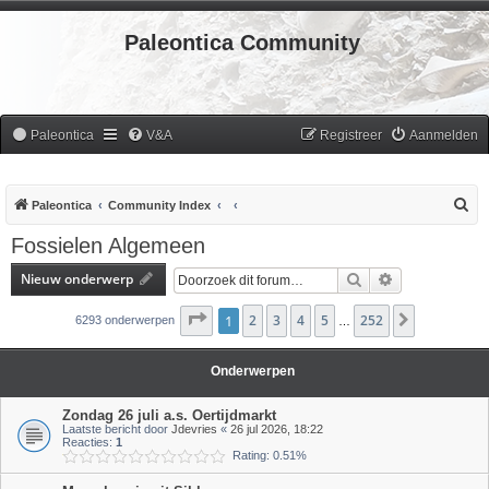
Paleontica Community
Paleontica
V&A
Registreer
Aanmelden
Z
Paleontica
Community Index
o
Fossielen Algemeen
e
Nieuw onderwerp
Zoek
Uitgebreid zoe
k
Pagina
1
2
1
van
3
252
4
5
252
Volgende
6293 onderwerpen
…
Onderwerpen
Zondag 26 juli a.s. Oertijdmarkt
Laatste bericht door
Jdevries
«
26 jul 2026, 18:22
Reacties:
1
Rating: 0.51%